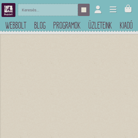
WEBBOLT
BLOG
PROGRAMOK
ÜZLETEINK
KIADÓ