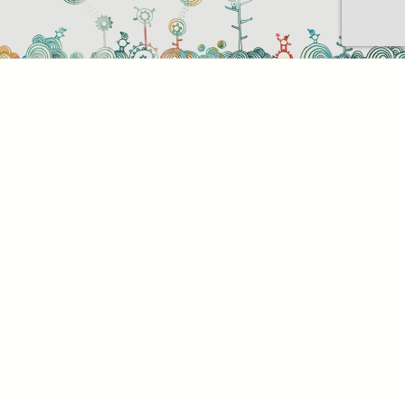
Sütihasználati beállítások
Mik azok a sütik?
Amikor ellátogat egy weboldalra, az információkat
tárolhat vagy gyűjthet be a böngészőjéről, amit az
esetek többségében sütik segítségével végez. Az
információk vonatkozhatnak Önre mint
felhasználóra, a preferenciáira, az Ön által használt
eszközre vagy az oldal elvárt működésének
biztosítására. Az információ általában nem alkalmas