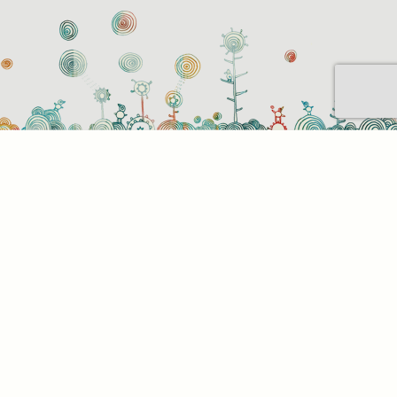
Sütihasználati beállítások
Mik azok a sütik?
Amikor ellátogat egy weboldalra, az információkat
tárolhat vagy gyűjthet be a böngészőjéről, amit az
esetek többségében sütik segítségével végez. Az