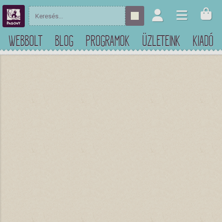
WEBBOLT
BLOG
PROGRAMOK
ÜZLETEINK
KIADÓ