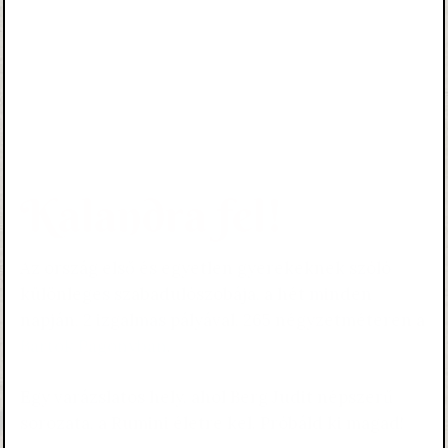
Kalandra fel!
Az ország első és egyetlen gyerekeknek szóló
különleges szabadulószobája, a hét minden
napján, 2 izgalmas pályával, 265 négyzetméteren a
Bartók Pagonyban
.
Egy varázslatos hely, ahol Berg Judit népszerű
sorozata, a Rumini életre kel. Próbáld ki magad!