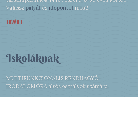
Válassz
pályát
és
időpontot
most!
TOVÁBB
Iskoláknak
MULTIFUNKCIONÁLIS RENDHAGYÓ
IRODALOMÓRA alsós osztályok számára.
Iskolai programokkal kapcsolatban kérünk, hogy
írj e-mailt: kalandszoba@pagony.hu
TOVÁBB