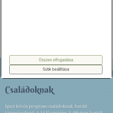
Összes elfogadása
Sütik beállítása
Családoknak
Igazi közös program családoknak, baráti
társaságoknak 4-14 fő részére, 8-99 éves kortól.