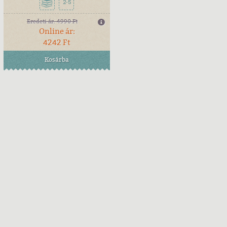
2-5
Eredeti ár:
4990 Ft
Online ár:
4242 Ft
Kosárba