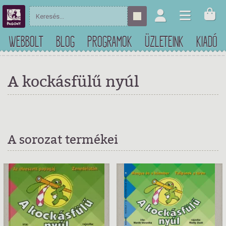
WEBBOLT
BLOG
PROGRAMOK
ÜZLETEINK
KIADÓ
A kockásfülű nyúl
A sorozat termékei