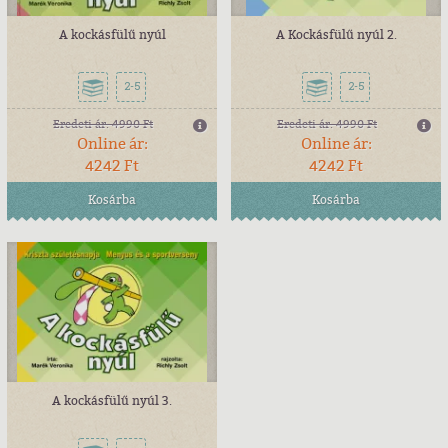
A kockásfülű nyúl
A Kockásfülű nyúl 2.
2-5
2-5
Eredeti ár:
4990 Ft
Eredeti ár:
4990 Ft
Online ár:
Online ár:
4242 Ft
4242 Ft
Kosárba
Kosárba
A kockásfülű nyúl 3.