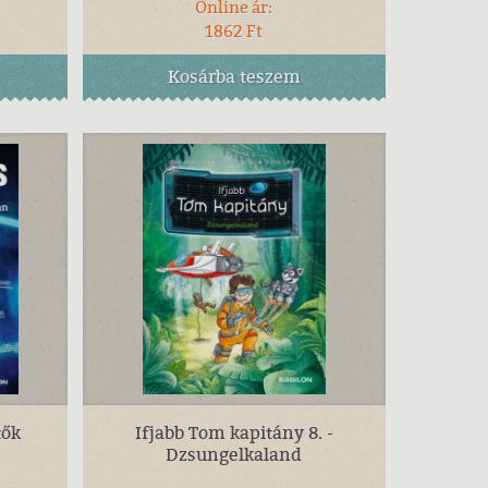
Online ár:
1862 Ft
Kosárba
teszem
tők
Ifjabb Tom kapitány 8. -
Dzsungelkaland