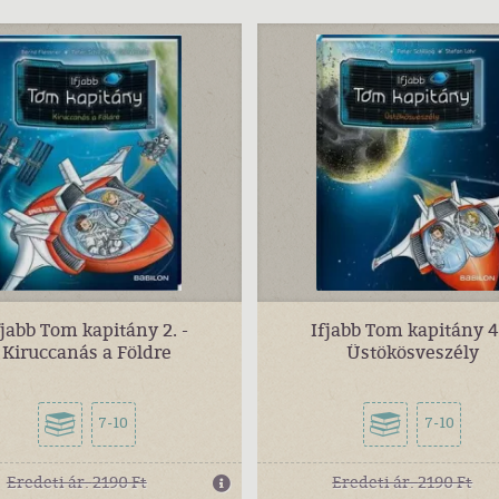
fjabb Tom kapitány 2. -
Ifjabb Tom kapitány 4.
Kiruccanás a Földre
Üstökösveszély
7-10
7-10
Eredeti ár:
2190 Ft
Eredeti ár:
2190 Ft