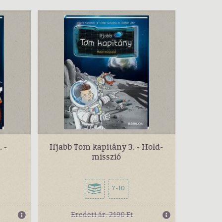
 -
Ifjabb Tom kapitány 3. - Hold-
misszió
7-10
Eredeti ár:
2190 Ft