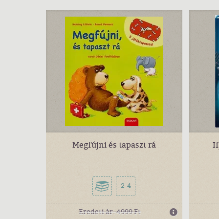
Megfújni és tapaszt rá
I
2-4
Eredeti ár:
4999 Ft