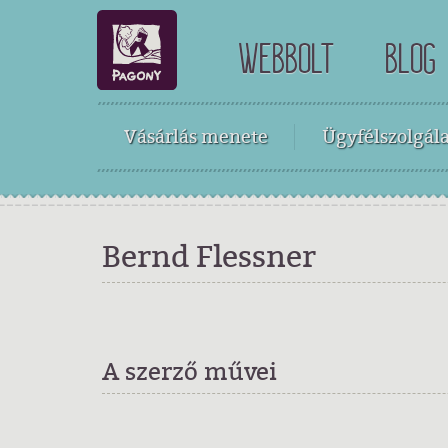
WEBBOLT
BLOG
Vásárlás menete
Ügyfélszolgála
Bernd Flessner
A szerző művei