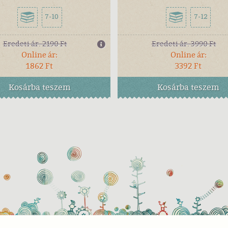
7-10
7-12
Eredeti ár:
2190 Ft
Eredeti ár:
3990 Ft
Online ár:
Online ár:
1862 Ft
3392 Ft
Kosárba
teszem
Kosárba
teszem