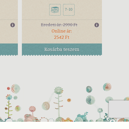
7-10
Eredeti ár:
2990 Ft
Online ár:
2542 Ft
Kosárba
teszem