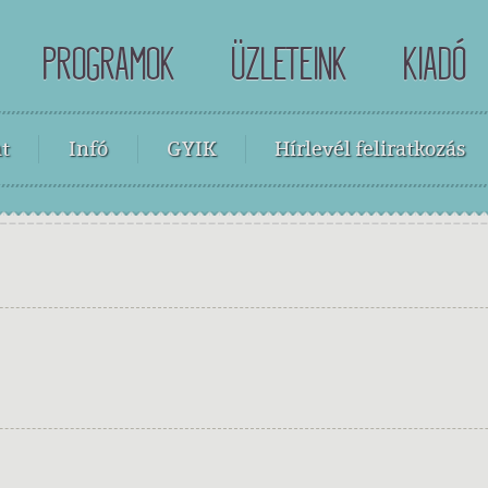
PROGRAMOK
ÜZLETEINK
KIADÓ
t
Infó
GYIK
Hírlevél feliratkozás