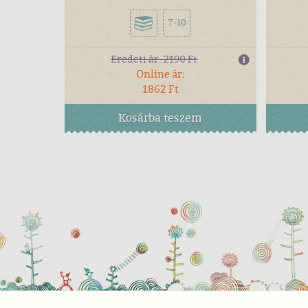
7-10
Eredeti ár:
2190 Ft
Online ár:
1862 Ft
Kosárba
teszem