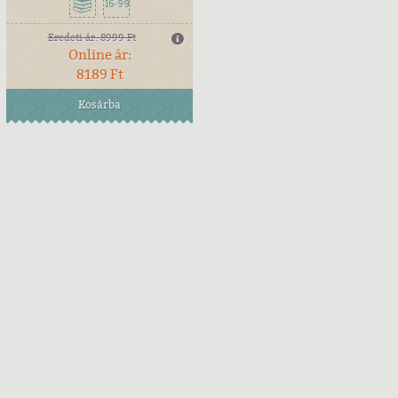
16-99
Eredeti ár:
8999 Ft
Online ár:
8189 Ft
Kosárba