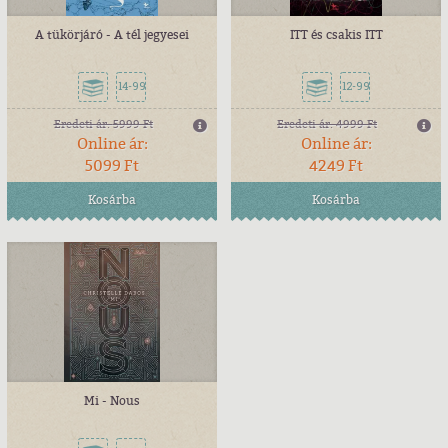
A tükörjáró - A tél jegyesei
ITT és csakis ITT
14-99
12-99
Eredeti ár:
5999 Ft
Eredeti ár:
4999 Ft
Online ár:
Online ár:
5099 Ft
4249 Ft
Kosárba
Kosárba
Mi - Nous