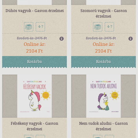
Dühös vagyok - Gaston érzelmei
Szomorú vagyok - Gaston
érzelmei
4-7
4-7
Eredeti ár:
2475 Ft
Eredeti ár:
2475 Ft
Online ár:
Online ár:
2104 Ft
2104 Ft
Kosárba
Kosárba
Féltékeny vagyok - Gaston
Nem tudok aludni - Gaston
érzelmei
érzelmei