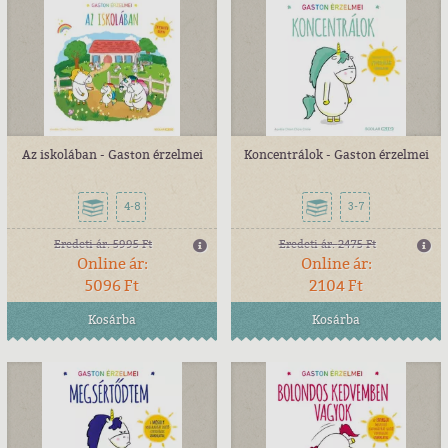
Az iskolában - Gaston érzelmei
Koncentrálok - Gaston érzelmei
4-8
3-7
Eredeti ár:
5995 Ft
Eredeti ár:
2475 Ft
Online ár:
Online ár:
5096 Ft
2104 Ft
Kosárba
Kosárba