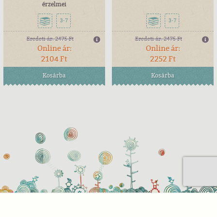
érzelmei
3-7
3-7
Eredeti ár:
2475 Ft
Eredeti ár:
2475 Ft
Online ár:
Online ár:
2104 Ft
2252 Ft
Kosárba
Kosárba