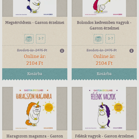
Megsértődtem - Gaston érzelmei
Bolondos kedvemben vagyok -
Gaston érzelmei
3-7
3-7
Eredeti ár:
2475 Ft
Eredeti ár:
2475 Ft
Online ár:
Online ár:
2104 Ft
2104 Ft
Kosárba
Kosárba
Haragszom magamra - Gaston
Félénk vagyok - Gaston érzelmei