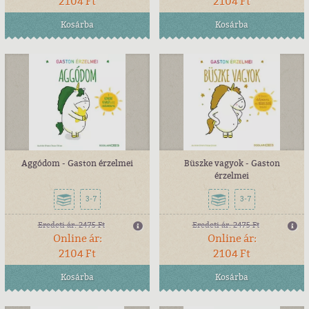
2104 Ft
2104 Ft
Kosárba
Kosárba
Aggódom - Gaston érzelmei
Büszke vagyok - Gaston
érzelmei
3-7
3-7
Eredeti ár:
2475 Ft
Eredeti ár:
2475 Ft
Online ár:
Online ár:
2104 Ft
2104 Ft
Kosárba
Kosárba