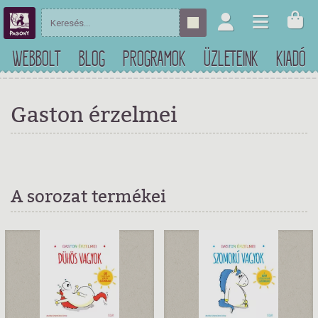
WEBBOLT
BLOG
PROGRAMOK
ÜZLETEINK
KIADÓ
Gaston érzelmei
A sorozat termékei