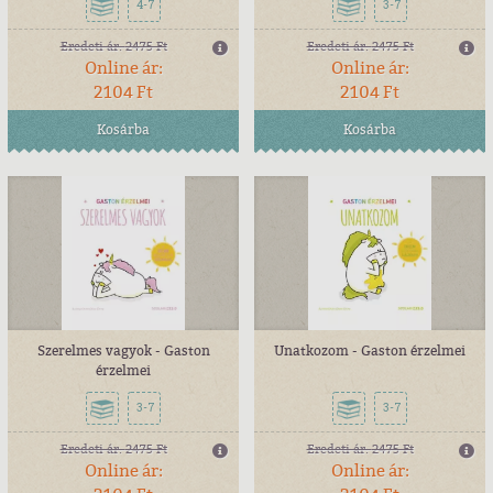
4-7
3-7
Eredeti ár:
2475 Ft
Eredeti ár:
2475 Ft
Online ár:
Online ár:
2104 Ft
2104 Ft
Kosárba
Kosárba
Szerelmes vagyok - Gaston
Unatkozom - Gaston érzelmei
érzelmei
3-7
3-7
Eredeti ár:
2475 Ft
Eredeti ár:
2475 Ft
Online ár:
Online ár: