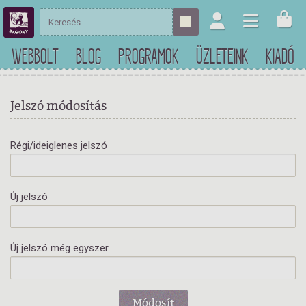
WEBBOLT
BLOG
PROGRAMOK
ÜZLETEINK
KIADÓ
Jelszó módosítás
Régi/ideiglenes jelszó
Új jelszó
Új jelszó még egyszer
Módosít