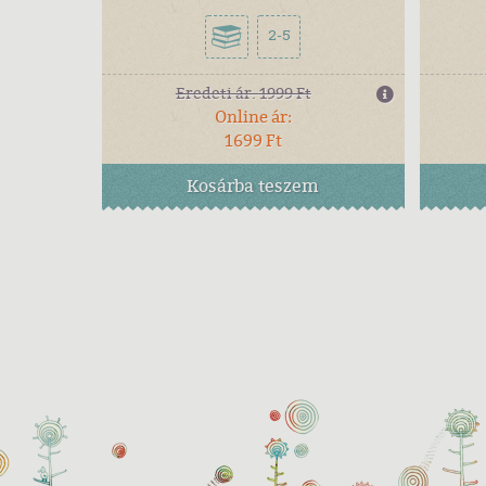
2-5
Eredeti ár:
1999 Ft
Online ár:
1699 Ft
Kosárba
teszem