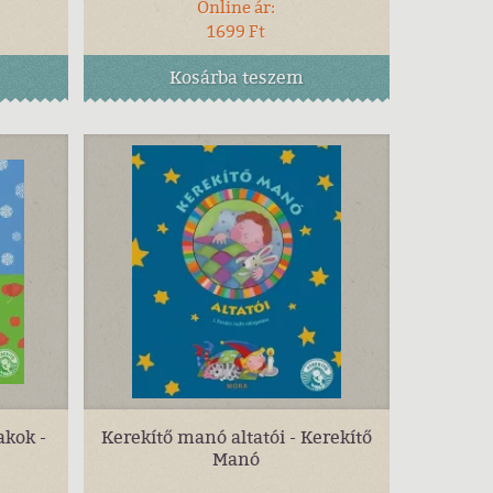
Online ár:
1699 Ft
Kosárba
teszem
akok -
Kerekítő manó altatói - Kerekítő
Manó