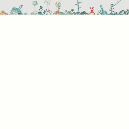
használati beállítások
 azok a sütik?
or ellátogat egy weboldalra, az információkat tárolhat vagy gyűjthe
ngészőjéről, amit az esetek többségében sütik segítségével vége
rmációk vonatkozhatnak Önre mint felhasználóra, a preferenciáira, 
l használt eszközre vagy az oldal elvárt működésének biztosítására
rmáció általában nem alkalmas az Ön közvetlen azonosítására, de
s Önnek személyre szabottabb internetélményt nyújtani. Ön dönti e
 engedélyezi-e meghatározott típusú sütik használatát. További
letekért vagy az alapértelmezett beállítások módosításához kattin
lönböző kategóriák fejlécére. Tudnia kell azonban, hogy néhány
típus blokkolása érintheti az oldal használatának élményét és az ált
t szolgáltatásokat.