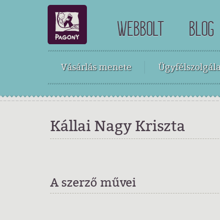
WEBBOLT
BLOG
Vásárlás menete
Ügyfélszolgála
Kállai Nagy Kriszta
A szerző művei