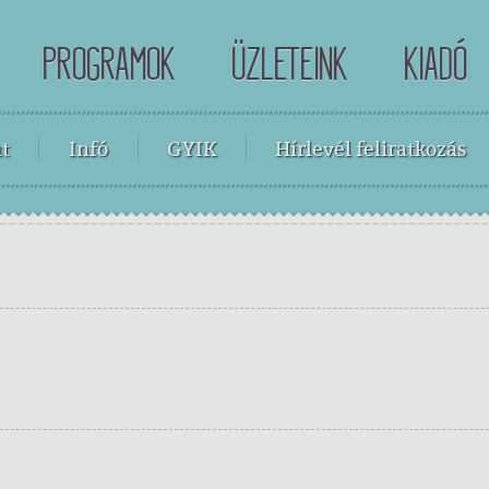
PROGRAMOK
ÜZLETEINK
KIADÓ
t
Infó
GYIK
Hírlevél feliratkozás