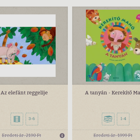
Az elefánt reggelije
A tanyán - Kerekítő M
3-6
1-4
Eredeti ár:
2190 Ft
Eredeti ár:
1999 Ft