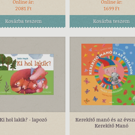
Online ár:
Online ár:
2081 Ft
1699 Ft
Kosárba
teszem
Kosárba
teszem
Ki hol lakik? - lapozó
Kerekítő manó és az évsz
Kerekítő Manó