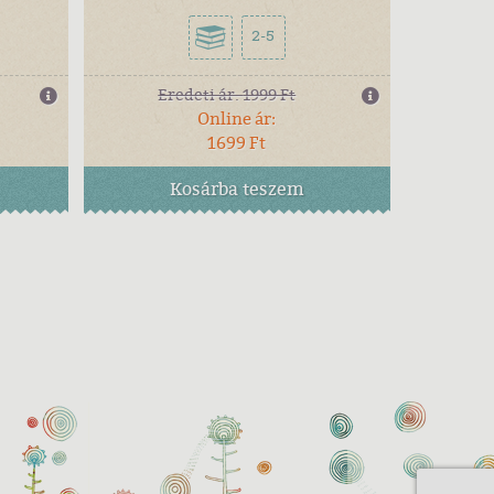
2-5
Eredeti ár:
1999 Ft
Online ár:
1699 Ft
Kosárba
teszem