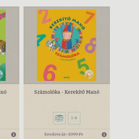
anó
Számolóka - Kerekítő Manó
1-4
Eredeti ár:
1999 Ft