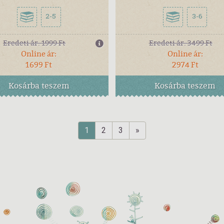
2-5
3-6
Eredeti ár:
1999 Ft
Eredeti ár:
3499 Ft
Online ár:
Online ár:
1699 Ft
2974 Ft
Kosárba
teszem
Kosárba
teszem
1
2
3
»