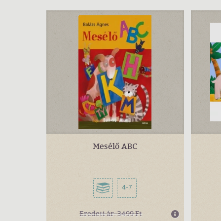
Mesélő ABC
4-7
Eredeti ár:
3499 Ft