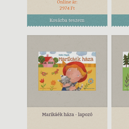
Online ár:
2974 Ft
Kosárba
teszem
Marikáék háza - lapozó