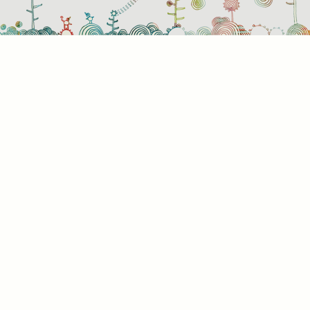
Süti
Mik
Amik
a bö
info
álta
info
képe
hogy
rész
a kü
süti
kínál