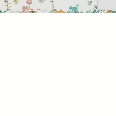
t be
z. Az
az Ön
. Az
l,
tson
alunk