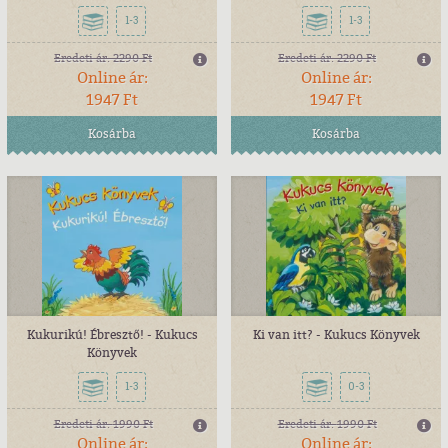
1-3
1-3
Eredeti ár:
2290 Ft
Eredeti ár:
2290 Ft
Online ár:
Online ár:
1947 Ft
1947 Ft
Kosárba
Kosárba
Kukurikú! Ébresztő! - Kukucs
Ki van itt? - Kukucs Könyvek
Könyvek
1-3
0-3
Eredeti ár:
1990 Ft
Eredeti ár:
1990 Ft
Online ár:
Online ár: