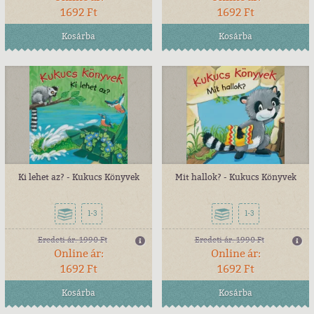
1692 Ft
1692 Ft
Kosárba
Kosárba
Ki lehet az? - Kukucs Könyvek
Mit hallok? - Kukucs Könyvek
1-3
1-3
Eredeti ár:
1990 Ft
Eredeti ár:
1990 Ft
Online ár:
Online ár:
1692 Ft
1692 Ft
Kosárba
Kosárba