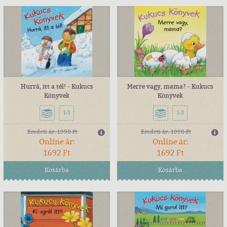
Hurrá, itt a tél! - Kukucs
Merre vagy, mama? - Kukucs
Könyvek
Könyvek
1-3
1-3
Eredeti ár:
1990 Ft
Eredeti ár:
1990 Ft
Online ár:
Online ár:
1692 Ft
1692 Ft
Kosárba
Kosárba