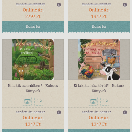
Eredeti ár:
3290 Ft
Eredeti ár:
2290 Ft
Online ár:
Online ár:
2797 Ft
1947 Ft
Kosárba
Kosárba
Ki lakik az erdőben? - Kukucs
Ki lakik a ház körül? - Kukucs
Könyvek
Könyvek
0-2
0-2
Eredeti ár:
2290 Ft
Eredeti ár:
2290 Ft
Online ár:
Online ár:
1947 Ft
1947 Ft