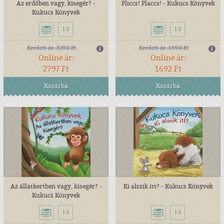
Az erdőben vagy, kisegér? -
Pliccs! Placcs! - Kukucs Könyvek
Kukucs Könyvek
1-3
1-3
Eredeti ár:
3290 Ft
Eredeti ár:
1990 Ft
Online ár:
Online ár:
2797 Ft
1692 Ft
Kosárba
Kosárba
Az állatkertben vagy, kisegér? -
Ki alszik itt? - Kukucs Könyvek
Kukucs Könyvek
1-3
1-3