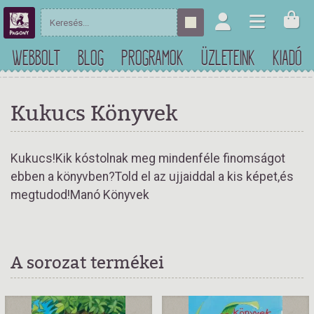
WEBBOLT
BLOG
PROGRAMOK
ÜZLETEINK
KIADÓ
Kukucs Könyvek
Kukucs!Kik kóstolnak meg mindenféle finomságot
ebben a könyvben?Told el az ujjaiddal a kis képet,és
megtudod!Manó Könyvek
A sorozat termékei