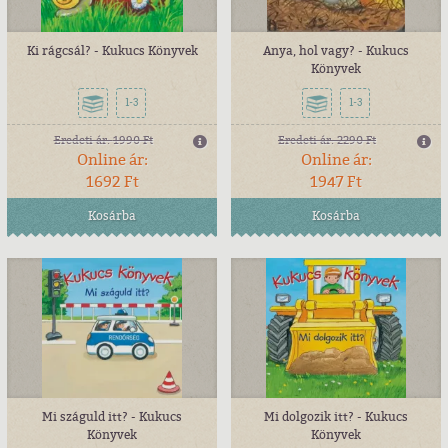
Ki rágcsál? - Kukucs Könyvek
Anya, hol vagy? - Kukucs
Könyvek
1-3
1-3
Eredeti ár:
1990 Ft
Eredeti ár:
2290 Ft
Online ár:
Online ár:
1692 Ft
1947 Ft
Kosárba
Kosárba
Mi száguld itt? - Kukucs
Mi dolgozik itt? - Kukucs
Könyvek
Könyvek