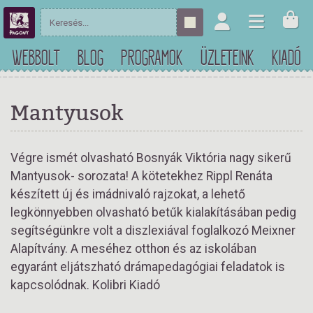
WEBBOLT
BLOG
PROGRAMOK
ÜZLETEINK
KIADÓ
Mantyusok
Végre ismét olvasható Bosnyák Viktória nagy sikerű
Mantyusok- sorozata! A kötetekhez Rippl Renáta
készített új és imádnivaló rajzokat, a lehető
legkönnyebben olvasható betűk kialakításában pedig
segítségünkre volt a diszlexiával foglalkozó Meixner
Alapítvány. A meséhez otthon és az iskolában
egyaránt eljátszható drámapedagógiai feladatok is
kapcsolódnak. Kolibri Kiadó