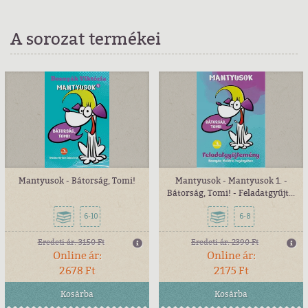
A sorozat termékei
Mantyusok - Bátorság, Tomi!
Mantyusok - Mantyusok 1. -
Bátorság, Tomi! - Feladatgyűjt...
6-10
6-8
Eredeti ár:
3150 Ft
Eredeti ár:
2390 Ft
Online ár:
Online ár:
2678 Ft
2175 Ft
Kosárba
Kosárba