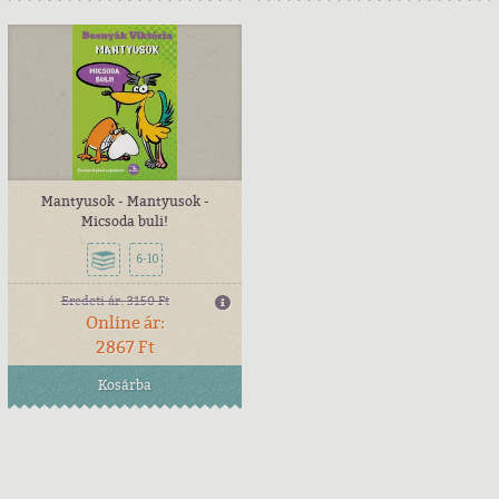
Mantyusok - Mantyusok -
Micsoda buli!
6-10
Eredeti ár:
3150 Ft
Online ár:
2867 Ft
Kosárba