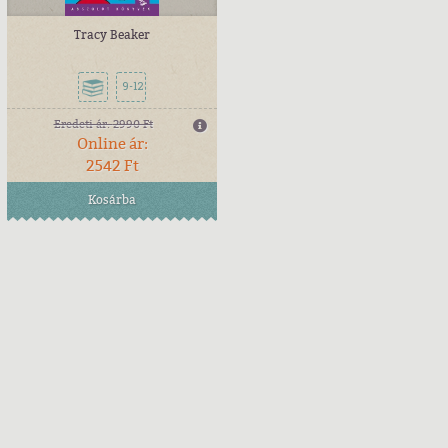
Tracy Beaker
9-12
Eredeti ár:
2990 Ft
Online ár:
2542 Ft
Kosárba