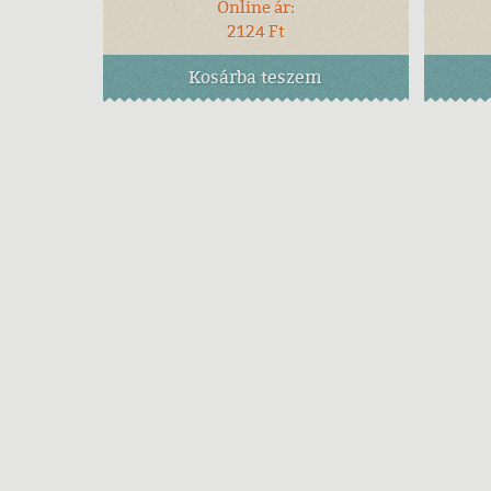
Online ár:
2124 Ft
Kosárba
teszem