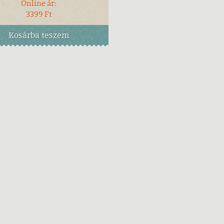
Online ár:
3399 Ft
Kosárba
teszem