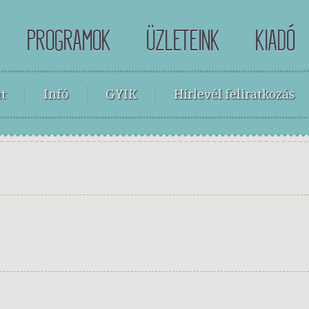
PROGRAMOK
ÜZLETEINK
KIADÓ
t
Infó
GYIK
Hírlevél feliratkozás