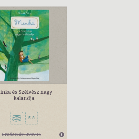
inka és Szélvész nagy
kalandja
5-8
Eredeti ár:
3999 Ft