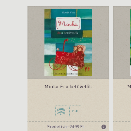
Minka és a betűvetők
M
6-8
Eredeti ár:
2499 Ft