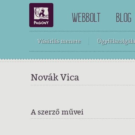
WEBBOLT
BLOG
Vásárlás menete
Ügyfélszolgála
Novák Vica
A szerző művei