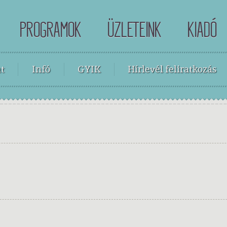
PROGRAMOK
ÜZLETEINK
KIADÓ
t
Infó
GYIK
Hírlevél feliratkozás