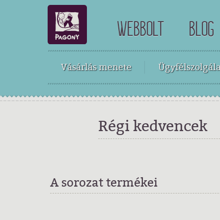
WEBBOLT
BLOG
Vásárlás menete
Ügyfélszolgála
Régi kedvencek
A sorozat termékei