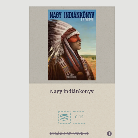
Nagy indiánkönyv
8-12
Eredeti ár:
9990 Ft