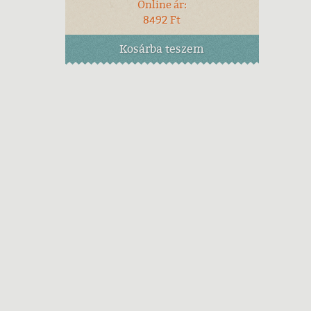
Online ár:
8492 Ft
Kosárba
teszem