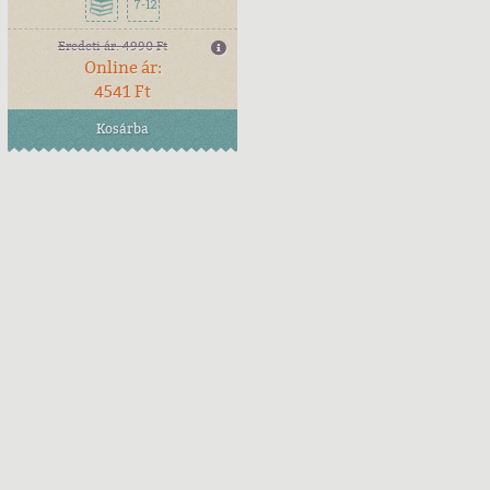
7-12
Eredeti ár:
4990 Ft
Online ár:
4541 Ft
Kosárba