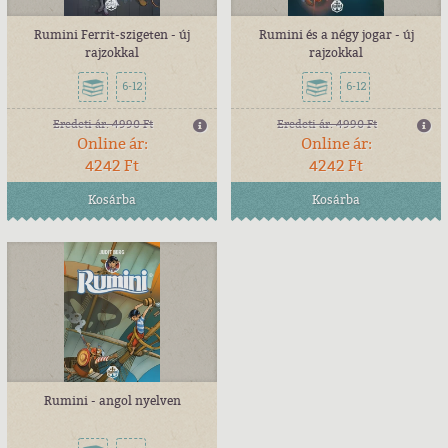
Rumini Ferrit-szigeten - új
Rumini és a négy jogar - új
rajzokkal
rajzokkal
6-12
6-12
Eredeti ár:
4990 Ft
Eredeti ár:
4990 Ft
Online ár:
Online ár:
4242 Ft
4242 Ft
Kosárba
Kosárba
Rumini - angol nyelven