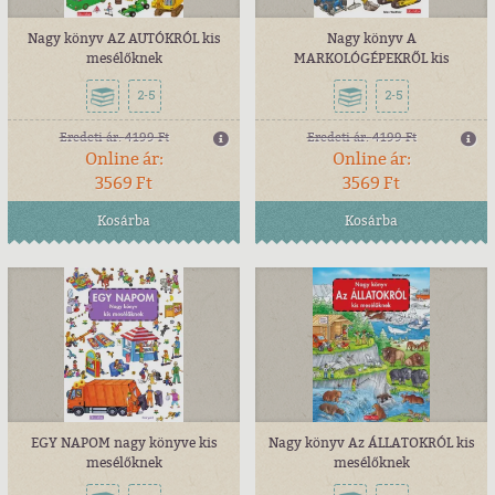
Nagy könyv AZ AUTÓKRÓL kis
Nagy könyv A
mesélőknek
MARKOLÓGÉPEKRŐL kis
mesélőknek
2-5
2-5
Eredeti ár:
4199 Ft
Eredeti ár:
4199 Ft
Online ár:
Online ár:
3569 Ft
3569 Ft
Kosárba
Kosárba
EGY NAPOM nagy könyve kis
Nagy könyv Az ÁLLATOKRÓL kis
mesélőknek
mesélőknek