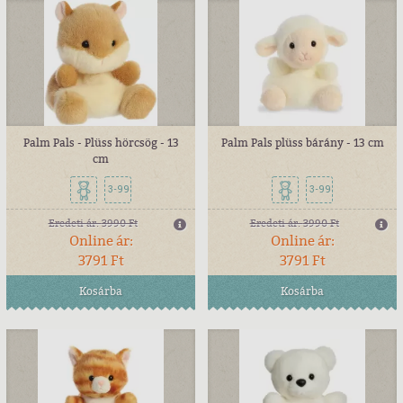
Palm Pals - Plüss hörcsög - 13
Palm Pals plüss bárány - 13 cm
cm
3-99
3-99
Eredeti ár:
3990 Ft
Eredeti ár:
3990 Ft
Online ár:
Online ár:
3791 Ft
3791 Ft
Kosárba
Kosárba