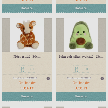
Kosárba
Kosárba
Plüss zsiráf - 30cm
Palm pals plüss avokádó - 13cm
0-8
3-8
Eredeti ár:
9490 Ft
Eredeti ár:
3990 Ft
Online ár:
Online ár:
9016 Ft
3791 Ft
Kosárba
Kosárba