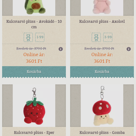
Kulcstartó plüss - Avokádó - 10
Kulcstartó plüss - Axolotl
cm
1-99
3-99
Eredeti ár:
3790 Ft
Eredeti ár:
3790 Ft
Online ár:
Online ár:
3601 Ft
3601 Ft
Kosárba
Kosárba
Kulcstartó plüss - Eper
Kulcstartó plüss - Gomba