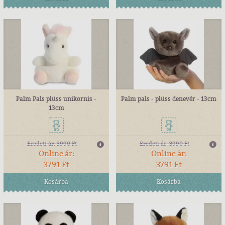
Palm Pals plüss unikornis -
Palm pals - plüss denevér - 13cm
13cm
Eredeti ár:
3990 Ft
Eredeti ár:
3990 Ft
Online ár:
Online ár:
3791 Ft
3791 Ft
Kosárba
Kosárba