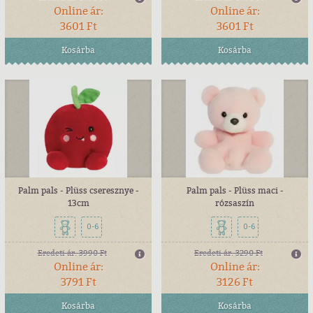
Online ár:
Online ár:
3601 Ft
3601 Ft
Kosárba
Kosárba
Palm pals - Plüss cseresznye -
Palm pals - Plüss maci -
13cm
rózsaszín
0-6
0-6
Eredeti ár:
3990 Ft
Eredeti ár:
3290 Ft
Online ár:
Online ár:
3791 Ft
3126 Ft
Kosárba
Kosárba