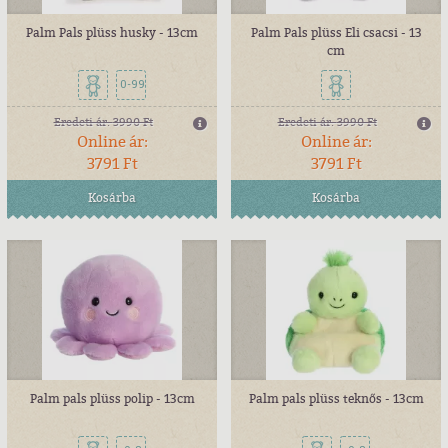
Palm Pals plüss husky - 13cm
Palm Pals plüss Eli csacsi - 13
cm
0-99
Eredeti ár:
3990 Ft
Eredeti ár:
3990 Ft
Online ár:
Online ár:
3791 Ft
3791 Ft
Kosárba
Kosárba
Palm pals plüss polip - 13cm
Palm pals plüss teknős - 13cm