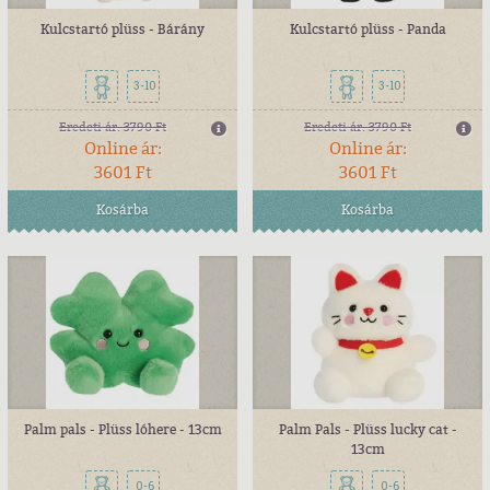
Kulcstartó plüss - Bárány
Kulcstartó plüss - Panda
3-10
3-10
Eredeti ár:
3790 Ft
Eredeti ár:
3790 Ft
Online ár:
Online ár:
3601 Ft
3601 Ft
Kosárba
Kosárba
Palm pals - Plüss lóhere - 13cm
Palm Pals - Plüss lucky cat -
13cm
0-6
0-6