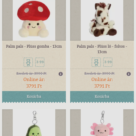
Palm pals - Plüss gomba - 13cm
Palm pals - Plüss ló - foltos -
13cm
3-99
3-99
Eredeti ár:
3990 Ft
Eredeti ár:
3990 Ft
Online ár:
Online ár:
3791 Ft
3791 Ft
Kosárba
Kosárba