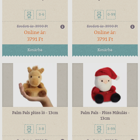
0-6
0-99
Eredeti ár:
3990 Ft
Eredeti ár:
3990 Ft
Online ár:
Online ár:
3791 Ft
3791 Ft
Kosárba
Kosárba
Palm Pals plüss ló - 13cm
Palm Pals - Plüss Mikulás -
13cm
3-8
3-99