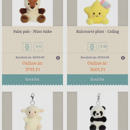
Palm pals - Plüss őzike
Kulcstartó plüss - Csillag
0-6
3-10
Eredeti ár:
3990 Ft
Eredeti ár:
3790 Ft
Online ár:
Online ár:
3791 Ft
3601 Ft
Kosárba
Kosárba