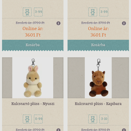
3-99
3-99
Eredeti ár:
3790 Ft
Eredeti ár:
3790 Ft
Online ár:
Online ár:
3601 Ft
3601 Ft
Kosárba
Kosárba
Kulcstartó plüss - Nyuszi
Kulcstartó plüss - Kapibara
0-99
3-10
Eredeti ár:
3790 Ft
Eredeti ár:
3790 Ft