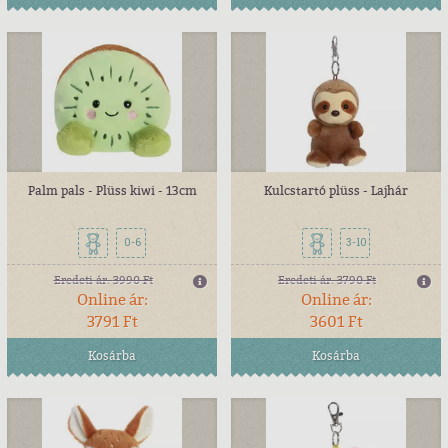
Palm pals - Plüss kiwi - 13cm
Kulcstartó plüss - Lajhár
0-6
3-10
Eredeti ár:
3990 Ft
Eredeti ár:
3790 Ft
Online ár:
Online ár:
3791 Ft
3601 Ft
Kosárba
Kosárba