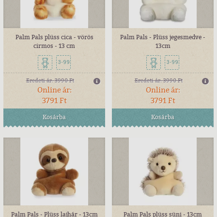
Palm Pals plüss cica - vörös
Palm Pals - Plüss jegesmedve -
cirmos - 13 cm
13cm
3-99
3-99
Eredeti ár:
3990 Ft
Eredeti ár:
3990 Ft
Online ár:
Online ár:
3791 Ft
3791 Ft
Kosárba
Kosárba
Palm Pals - Plüss lajhár - 13cm
Palm Pals plüss süni - 13cm