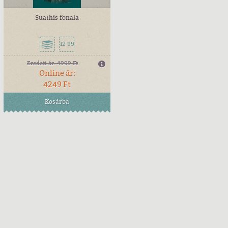
Suathis fonala
12-99
Eredeti ár:
4999 Ft
Online ár:
4249 Ft
Kosárba