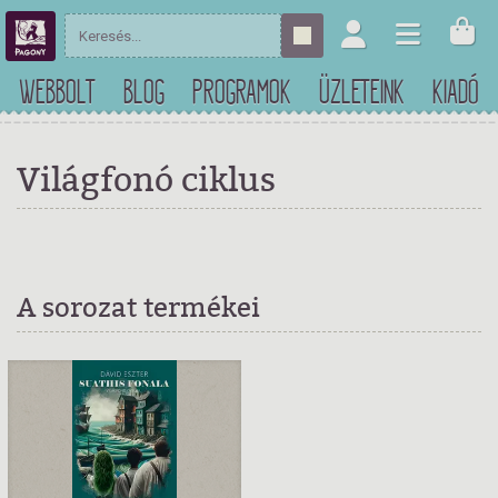
WEBBOLT
BLOG
PROGRAMOK
ÜZLETEINK
KIADÓ
Világfonó ciklus
A sorozat termékei