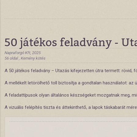
50 játékos feladvány - Ut
Napraforgó Kft, 2025
56 oldal , Kemény kötés
A 50 játékos feladvány – Utazás kifejezetten útra termett: rövid, 
A mellékelt letörölhető toll biztosítja a gondtalan használatot: 
A feladattípusok olyan általános készségeket mozgatnak meg, min
A vizuális felépítés tiszta és áttekinthető, a lapok táskabarát m