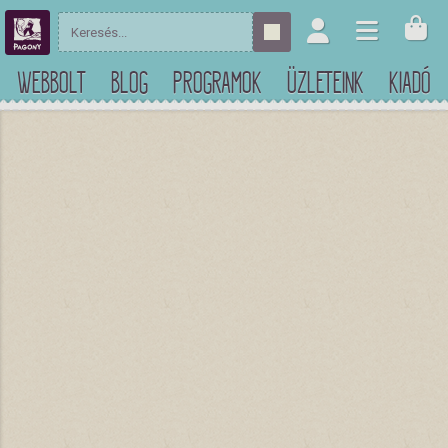
WEBBOLT
BLOG
PROGRAMOK
ÜZLETEINK
KIADÓ