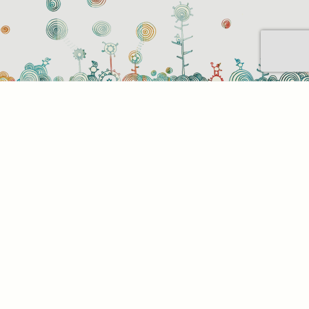
Sütihasználati beállítások
Mik azok a sütik?
Amikor ellátogat egy weboldalra, az információkat
tárolhat vagy gyűjthet be a böngészőjéről, amit az
esetek többségében sütik segítségével végez. Az
információk vonatkozhatnak Önre mint
felhasználóra, a preferenciáira, az Ön által használt