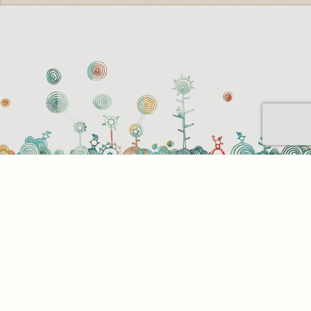
Sütihasználati beállítások
Mik azok a sütik?