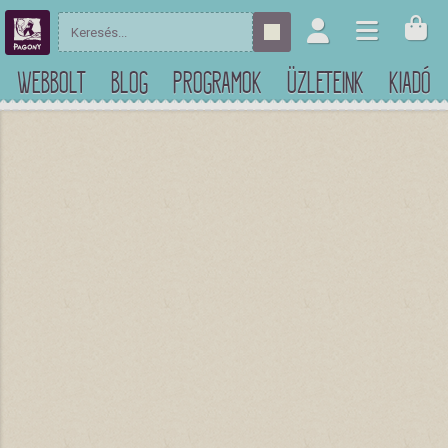
WEBBOLT
BLOG
PROGRAMOK
ÜZLETEINK
KIADÓ