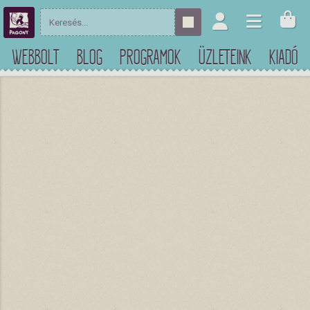
WEBBOLT
BLOG
PROGRAMOK
ÜZLETEINK
KIADÓ