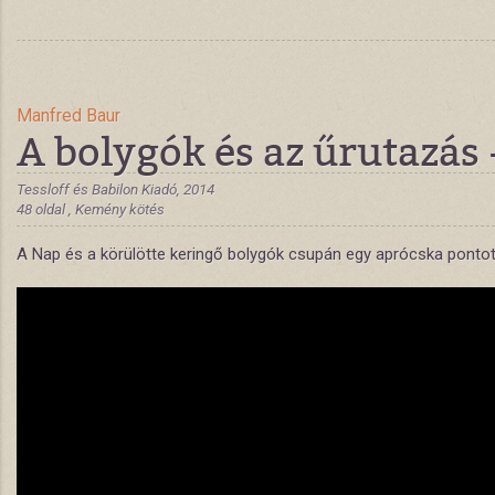
Manfred Baur
A bolygók és az űrutazás -
Tessloff és Babilon Kiadó, 2014
48 oldal , Kemény kötés
A Nap és a körülötte keringő bolygók csupán egy aprócska pontot j