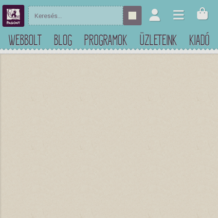
WEBBOLT
BLOG
PROGRAMOK
ÜZLETEINK
KIADÓ