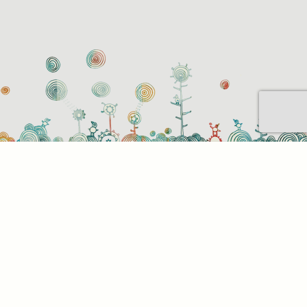
Sütihasználati beállítások
Mik azok a sütik?
Amikor ellátogat egy weboldalra, az információkat