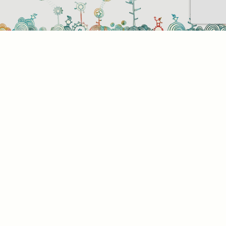
Sütihasználati beállítások
Mik azok a sütik?
Amikor ellátogat egy weboldalra, az információkat
tárolhat vagy gyűjthet be a böngészőjéről, amit az
esetek többségében sütik segítségével végez. Az
információk vonatkozhatnak Önre mint
felhasználóra, a preferenciáira, az Ön által használt
eszközre vagy az oldal elvárt működésének
biztosítására. Az információ általában nem alkalmas
az Ön közvetlen azonosítására, de képes Önnek