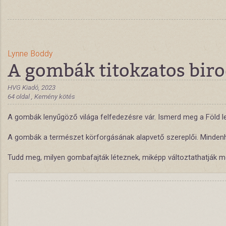
Lynne Boddy
A gombák titokzatos bir
HVG Kiadó, 2023
64 oldal , Kemény kötés
A gombák lenyűgöző világa felfedezésre vár. Ismerd meg a Föld le
A gombák a természet körforgásának alapvető szereplői. Mindenho
Tudd meg, milyen gombafajták léteznek, miképp változtathatják me