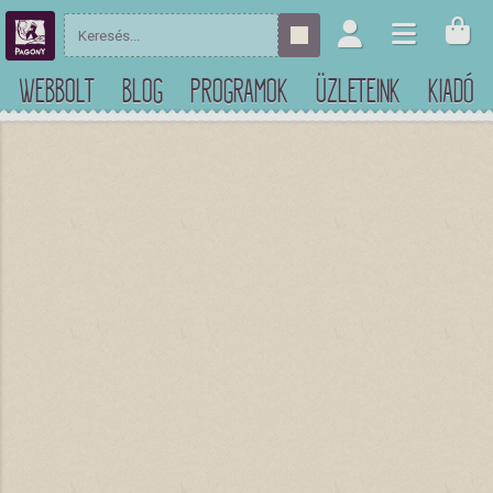
WEBBOLT
BLOG
PROGRAMOK
ÜZLETEINK
KIADÓ