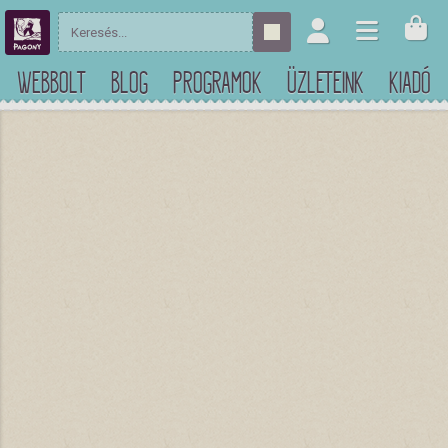
WEBBOLT
BLOG
PROGRAMOK
ÜZLETEINK
KIADÓ