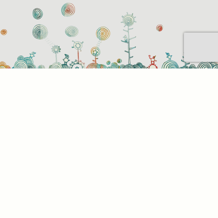
Sütihasználati beállítások
Mik azok a sütik?
Amikor ellátogat egy weboldalra, az információkat
tárolhat vagy gyűjthet be a böngészőjéről, amit az
esetek többségében sütik segítségével végez. Az
információk vonatkozhatnak Önre mint