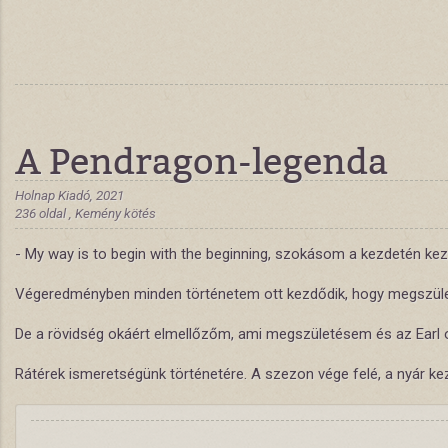
A Pendragon-legenda
Holnap Kiadó, 2021
236 oldal , Kemény kötés
- My way is to begin with the beginning, szokásom a kezdetén kezde
Végeredményben minden történetem ott kezdődik, hogy megszület
De a rövidség okáért elmellőzőm, ami megszületésem és az Earl 
Rátérek ismeretségünk történetére. A szezon vége felé, a nyár k