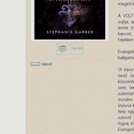
megint 
A VOLT 
sújtja,
lenne ó
harcot,
fejekkel
14-99
Evangel
hallgatni
Méret
"A Valor
nevű he
köszönh
sem leh
számta
minden 
Valoria
hely eg
szerint
fogva, k
Evangel