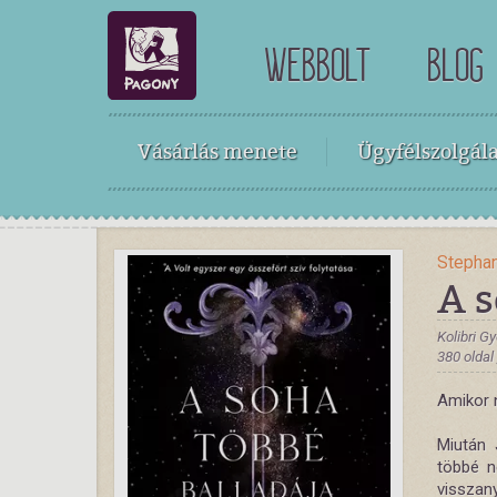
WEBBOLT
BLOG
Vásárlás menete
Ügyfélszolgála
Stephan
A s
Kolibri G
380 oldal
Amikor 
Miután 
többé n
visszan