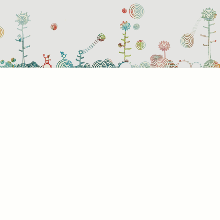
Süti
Mik
Amik
a bö
info
álta
info
képe
hogy
rész