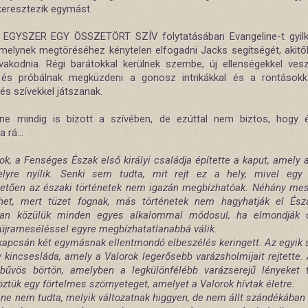
keresztezik egymást.
EGYSZER EGY ÖSSZETÖRT SZÍV folytatásában Evangeline-t gyil
 amelynek megtöréséhez kénytelen elfogadni Jacks segítségét, akitől
vakodnia. Régi barátokkal kerülnek szembe, új ellenségekkel vesz
 és próbálnak megküzdeni a gonosz intrikákkal és a rontásokk
 és szívekkel játszanak.
ine mindig is bízott a szívében, de ezúttal nem biztos, hogy
a rá...
ok, a Fenséges Észak első királyi családja építette a kaput, amely 
lyre nyílik. Senki sem tudta, mit rejt ez a hely, mivel egy
etően az északi történetek nem igazán megbízhatóak. Néhány mesé
et, mert tüzet fognak, más történetek nem hagyhatják el Ész
lan közülük minden egyes alkalommal módosul, ha elmondják ő
újrameséléssel egyre megbízhatatlanabbá válik.
 kapcsán két egymásnak ellentmondó elbeszélés keringett. Az egyik s
y kincsesláda, amely a Valorok legerősebb varázsholmijait rejtette.
 bűvös börtön, amelyben a legkülönfélébb varázserejű lényeket t
öztük egy förtelmes szörnyeteget, amelyet a Valorok hívtak életre.
ine nem tudta, melyik változatnak higgyen, de nem állt szándékában 