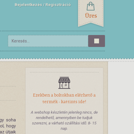
Bejelentkezés
Regisztráció
Üres
Ezekben a boltokban elérhető a
termék - kattints ide!
A webshop készletén jelenleg nincs, de
rendelhető, amennyiben be tudjuk
ogy soha
szerezni, a várható szállítási idő: 8- 15
ol, hogy
nap.
z útjaik