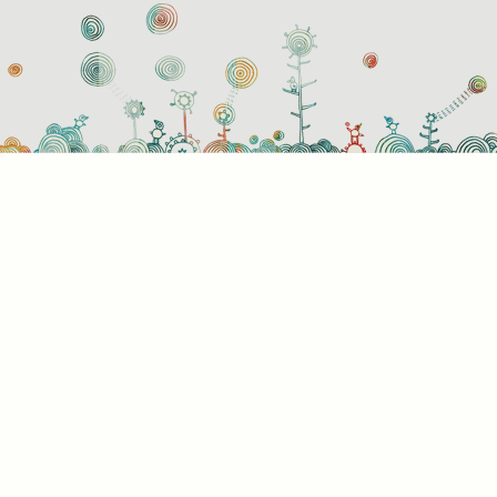
használati beállítások
 azok a sütik?
or ellátogat egy weboldalra, az információkat tárolhat vagy gyűjthe
ngészőjéről, amit az esetek többségében sütik segítségével vége
rmációk vonatkozhatnak Önre mint felhasználóra, a preferenciáira, 
l használt eszközre vagy az oldal elvárt működésének biztosítására
rmáció általában nem alkalmas az Ön közvetlen azonosítására, de
s Önnek személyre szabottabb internetélményt nyújtani. Ön dönti e
 engedélyezi-e meghatározott típusú sütik használatát. További
letekért vagy az alapértelmezett beállítások módosításához kattin