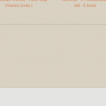
Utazási Iroda 1.
idő - E-book