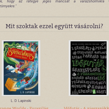
ek, hogy az rátegye jeges mancsát a varázsholmikra
zörnyekre."
Mit szoktak ezzel együtt vásárolni?
L. D. Lapinski
range Worlds - Furavilág
Időfutár - A visszazök