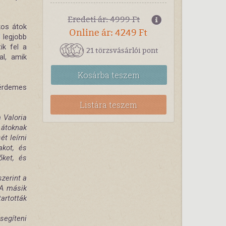
Eredeti ár: 4999 Ft
kos átok
Online ár: 4249 Ft
 legjobb
ik fel a
21 törzsvásárlói pont
al, amik
Kosárba
teszem
 érdemes
Listára teszem
a Valoria
 átoknak
t leírni
akot, és
ket, és
zerint a
 A másik
artották
segíteni