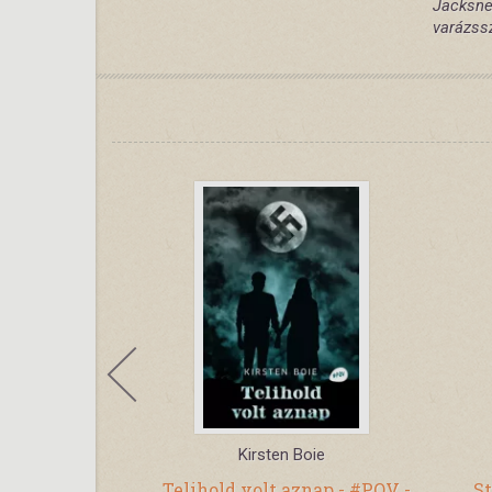
Jacksn
varázss
reiber
Kirsten Boie
zívek
Telihold volt aznap - #POV -
St