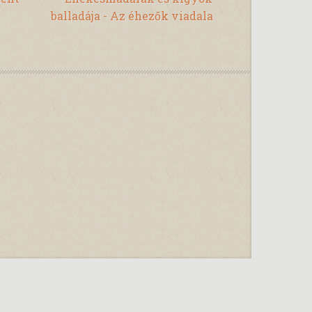
balladája - Az éhezők viadala