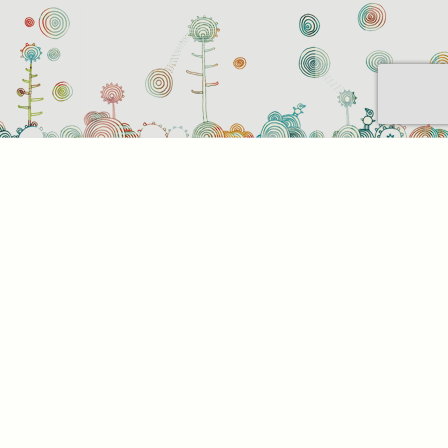
t be
z. Az
az Ön
. Az
l,
tson