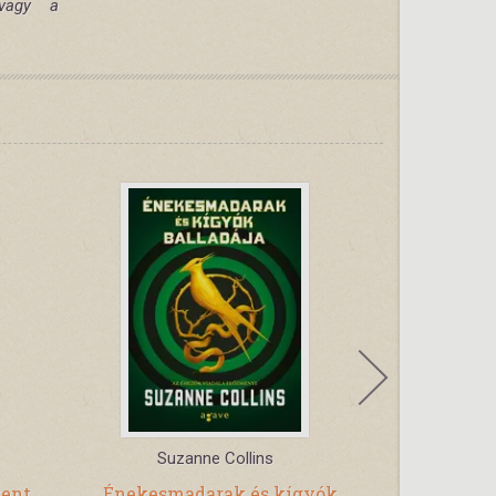
 vagy a
Suzanne Collins
Ri
kent
Énekesmadarak és kígyók
Percy J