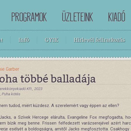
PROGRAMOK
ÜZLETEINK
KIADÓ
t
Infó
GYIK
Hírlevél feliratkozás
ie Garber
oha többé balladája
yerekkönyvkiadó Kft., 2023
 , Puha kötés
nem tudod, miért küzdesz. A szerelemért vagy éppen az ellen?
Jacks, a Szívek Hercege elárulta, Evangeline Fox megfogadta, h
em bízik meg benne. Frissen felfedezett varázserejével azért harc
yerje esélyét a boldogságra, amitől Jacks megfosztotta. Csakhogy a