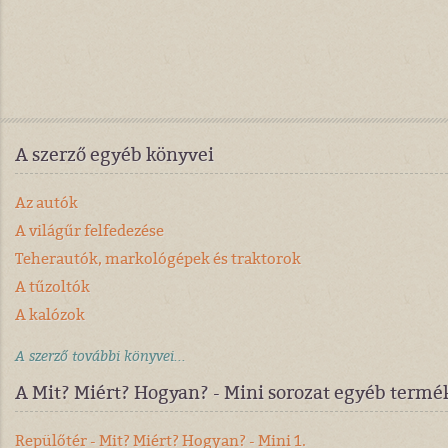
A szerző egyéb könyvei
Az autók
A világűr felfedezése
Teherautók, markológépek és traktorok
A tűzoltók
A kalózok
A szerző további könyvei...
A Mit? Miért? Hogyan? - Mini sorozat egyéb termé
Repülőtér - Mit? Miért? Hogyan? - Mini 1.