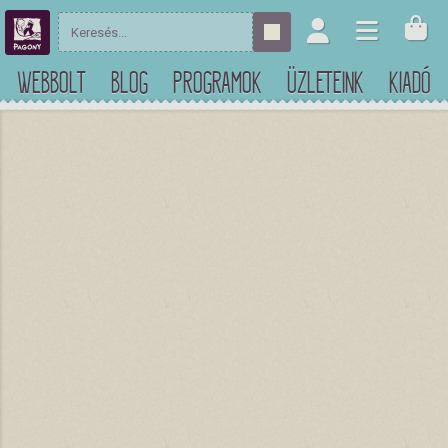
WEBBOLT
BLOG
PROGRAMOK
ÜZLETEINK
KIADÓ