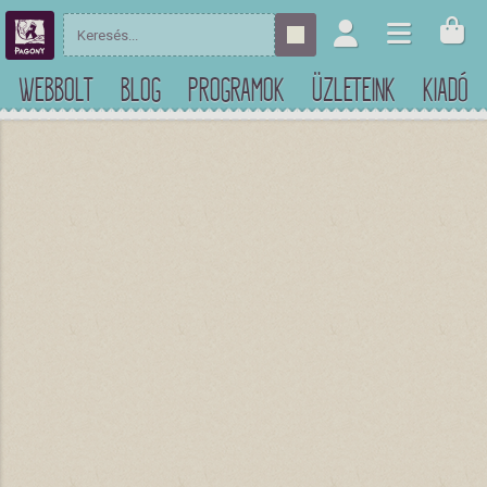
WEBBOLT
BLOG
PROGRAMOK
ÜZLETEINK
KIADÓ