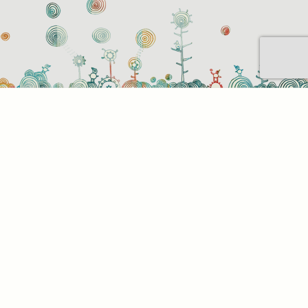
Sütihasználati beállítások
Mik azok a sütik?
Amikor ellátogat egy weboldalra, az információkat
tárolhat vagy gyűjthet be a böngészőjéről, amit az
esetek többségében sütik segítségével végez. Az
információk vonatkozhatnak Önre mint