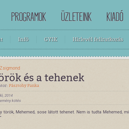
PROGRAMOK
ÜZLETEINK
KIADÓ
t
Infó
GYIK
Hírlevél feliratkozás
 Zsigmond
örök és a tehenek
átor:
Pásztohy Panka
dó, 2014
 Kemény kötés
gy török, Mehemed, sose látott tehenet. Nem is tudta Mehemed, mi
"