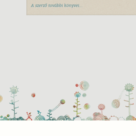
A szerző további könyvei...
Süti