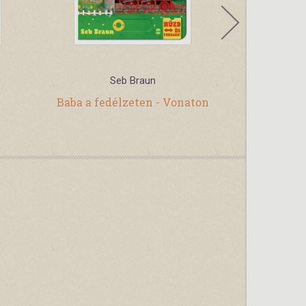
Seb Braun
Juli
i
Baba a fedélzeten - Vonaton
Sziaszt