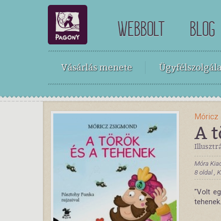
WEBBOLT
BLOG
Vásárlás menete
Ügyfélszolgála
Móricz
A t
Illusztr
Móra Kia
8 oldal ,
"Volt e
tehenek.