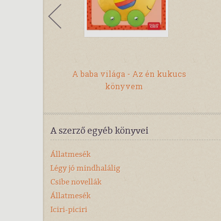
án
A baba világa - Az én kukucs
könyvem
A szerző egyéb könyvei
Állatmesék
Légy jó mindhalálig
Csibe novellák
Állatmesék
Iciri-piciri