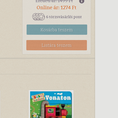
Eredeti ár: 1499 Ft
Online ár: 1274 Ft
6 törzsvásárlói pont
Kosárba
teszem
Listára teszem