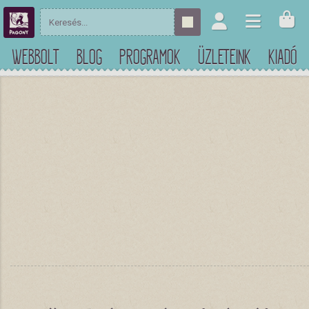
WEBBOLT
BLOG
PROGRAMOK
ÜZLETEINK
KIADÓ