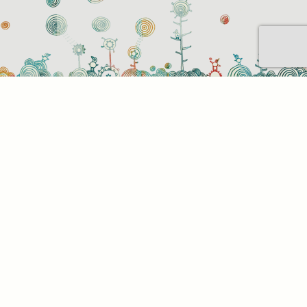
Sütihasználati beállítások
Mik azok a sütik?
Amikor ellátogat egy weboldalra, az információkat
tárolhat vagy gyűjthet be a böngészőjéről, amit az
esetek többségében sütik segítségével végez. Az
információk vonatkozhatnak Önre mint
felhasználóra, a preferenciáira, az Ön által használt