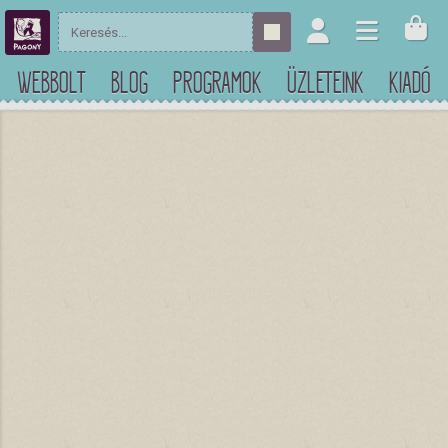
WEBBOLT
BLOG
PROGRAMOK
ÜZLETEINK
KIADÓ