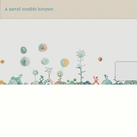
A szerző további könyvei...
Sütihasználati beállítások