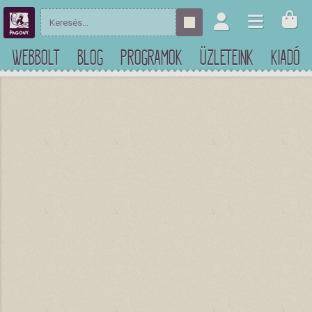
WEBBOLT
BLOG
PROGRAMOK
ÜZLETEINK
KIADÓ