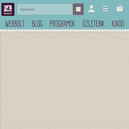
WEBBOLT
BLOG
PROGRAMOK
ÜZLETEINK
KIADÓ