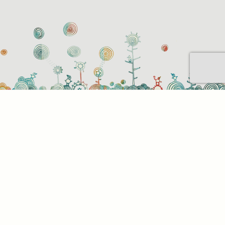
Sütihasználati beállítások
Mik azok a sütik?
Amikor ellátogat egy weboldalra, az információkat
tárolhat vagy gyűjthet be a böngészőjéről, amit az