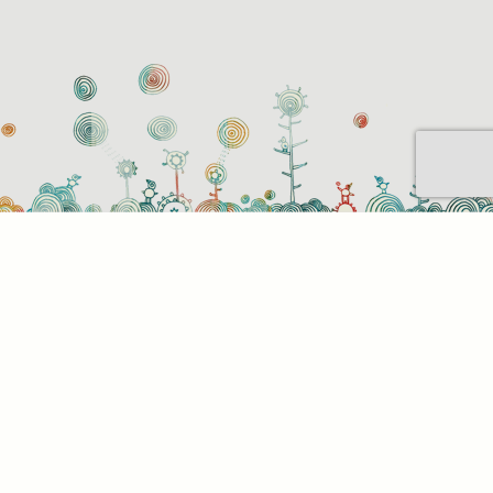
Sütihasználati beállítások
Mik azok a sütik?