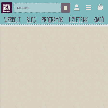
WEBBOLT
BLOG
PROGRAMOK
ÜZLETEINK
KIADÓ