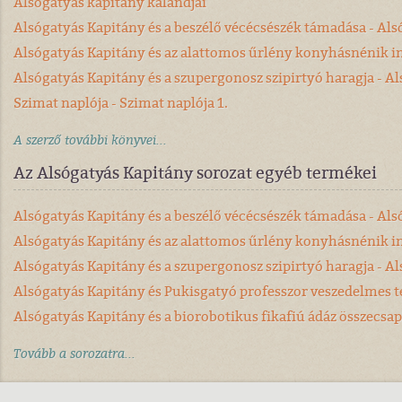
Alsógatyás kapitány kalandjai
Alsógatyás Kapitány és a beszélő vécécsészék támadása - Als
Alsógatyás Kapitány és az alattomos űrlény konyhásnénik inv
Alsógatyás Kapitány és a szupergonosz szipirtyó haragja - Al
Szimat naplója - Szimat naplója 1.
A szerző további könyvei...
Az Alsógatyás Kapitány sorozat egyéb termékei
Alsógatyás Kapitány és a beszélő vécécsészék támadása - Als
Alsógatyás Kapitány és az alattomos űrlény konyhásnénik inv
Alsógatyás Kapitány és a szupergonosz szipirtyó haragja - Al
Alsógatyás Kapitány és Pukisgatyó professzor veszedelmes te
Alsógatyás Kapitány és a biorobotikus fikafiú ádáz összecsap
Tovább a sorozatra...