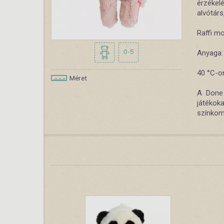
érzékel
alvótárs
Raffi m
0-5
Anyaga:
40 °C-o
Méret
A Done 
játéko
színkom