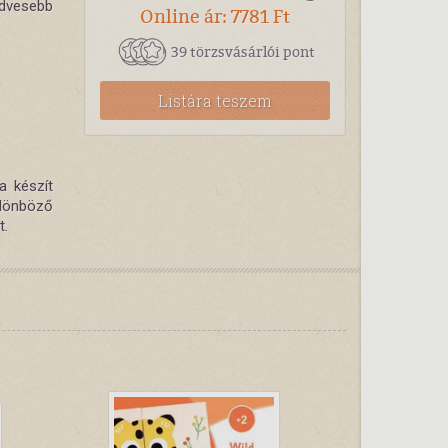
edvesebb
Online ár: 7781 Ft
39 törzsvásárlói pont
Listára teszem
a készít
lönböző
t.