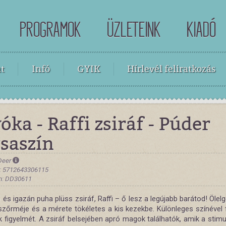
PROGRAMOK
ÜZLETEINK
KIADÓ
t
Infó
GYIK
Hírlevél feliratkozás
óka - Raffi zsiráf - Púder
zsaszín
Deer
: 5712643306115
m: DD30611
 és igazán puha plüss zsiráf, Raffi – ő lesz a legújabb barátod! Ölelg
zőrméje és a mérete tökéletes a kis kezekbe. Különleges színével fe
 figyelmét. A zsiráf belsejében apró magok találhatók, amik a stimu