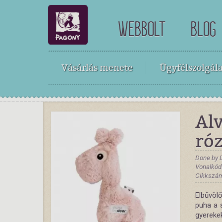
WEBBOLT
BLOG
Vásárlás menete
Ügyfélszolgála
Alv
ró
Done by 
Vonalkód
Cikkszá
Elbűvölő
puha a s
gyerekek