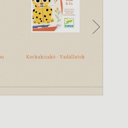
bu
Kockakirakó - Vadállatok
Plüss Tri