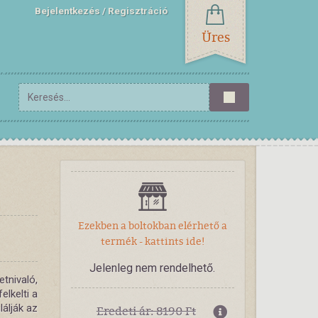
Bejelentkezés
Regisztráció
Üres
Ezekben a boltokban elérhető a
termék - kattints ide!
Jelenleg nem rendelhető.
etnivaló,
lkelti a
lálják az
Eredeti ár: 8190 Ft