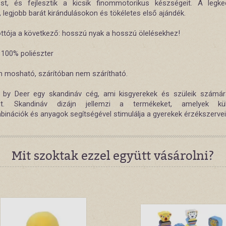
ést, és fejlesztik a kicsik finommotorikus készségeit. A legk
, legjobb barát kirándulásokon és tökéletes első ajándék.
ottója a következő: hosszú nyak a hosszú ölelésekhez!
 100% poliészter
n mosható, szárítóban nem szárítható.
by Deer egy skandináv cég, ami kisgyerekek és szüleik számár
kat. Skandináv dizájn jellemzi a termékeket, amelyek kü
binációk és anyagok segítségével stimulálja a gyerekek érzékszervei
Mit szoktak ezzel együtt vásárolni?