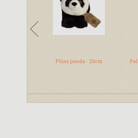
més alakú
Plüss panda - 23cm
Pal
zett