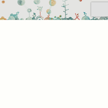
Sütihasználati beállítások
Mik azok a sütik?
Amikor ellátogat egy weboldalra, az információkat
tárolhat vagy gyűjthet be a böngészőjéről, amit az
esetek többségében sütik segítségével végez. Az
információk vonatkozhatnak Önre mint
felhasználóra, a preferenciáira, az Ön által használt
eszközre vagy az oldal elvárt működésének