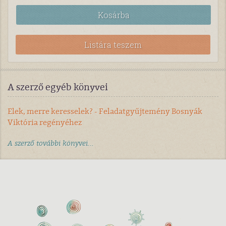
Kosárba
Listára teszem
A szerző egyéb könyvei
Elek, merre keresselek? - Feladatgyűjtemény Bosnyák
Viktória regényéhez
A szerző további könyvei...