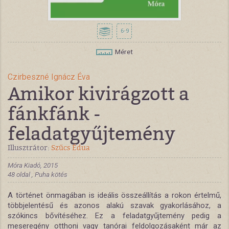
6-9
Méret
Czirbeszné Ignácz Éva
Amikor kivirágzott a
fánkfánk -
feladatgyűjtemény
Illusztrátor:
Szűcs Édua
Móra Kiadó, 2015
48 oldal , Puha kötés
A történet önmagában is ideális összeállítás a rokon értelmű,
többjelentésű és azonos alakú szavak gyakorlásához, a
szókincs bővítéséhez. Ez a feladatgyűjtemény pedig a
meseregény otthoni vagy tanórai feldolgozásaként már az