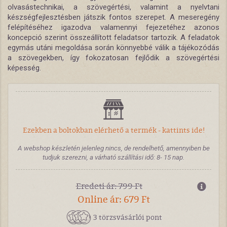
olvasástechnikai, a szövegértési, valamint a nyelvtani
készségfejlesztésben játszik fontos szerepet. A meseregény
felépítéséhez igazodva valamennyi fejezetéhez azonos
koncepció szerint összeállított feladatsor tartozik. A feladatok
egymás utáni megoldása során könnyebbé válik a tájékozódás
a szövegekben, így fokozatosan fejlődik a szövegértési
képesség.
Ezekben a boltokban elérhető a termék - kattints ide!
A webshop készletén jelenleg nincs, de rendelhető, amennyiben be
tudjuk szerezni, a várható szállítási idő: 8- 15 nap.
Eredeti ár: 799 Ft
Online ár: 679 Ft
3 törzsvásárlói pont