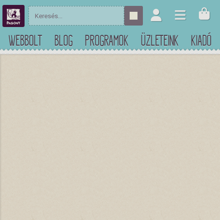
WEBBOLT
BLOG
PROGRAMOK
ÜZLETEINK
KIADÓ