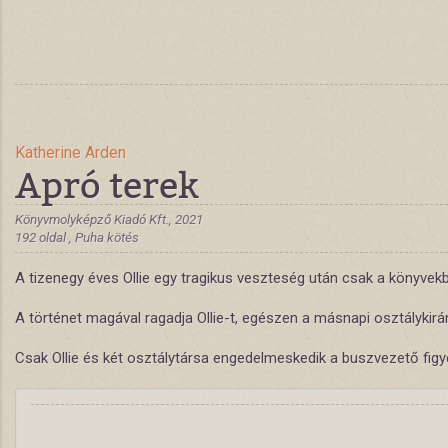
Katherine Arden
Apró terek
Könyvmolyképző Kiadó Kft., 2021
192 oldal , Puha kötés
A tizenegy éves Ollie egy tragikus veszteség után csak a könyvekben
A történet magával ragadja Ollie-t, egészen a másnapi osztálykirán
Csak Ollie és két osztálytársa engedelmeskedik a buszvezető figye