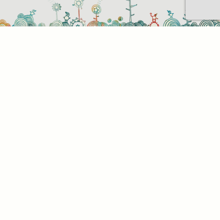
Sütihasználati beállítások
Mik azok a sütik?
Amikor ellátogat egy weboldalra, az információkat
tárolhat vagy gyűjthet be a böngészőjéről, amit az
esetek többségében sütik segítségével végez. Az
információk vonatkozhatnak Önre mint
felhasználóra, a preferenciáira, az Ön által használt
eszközre vagy az oldal elvárt működésének
biztosítására. Az információ általában nem alkalmas
az Ön közvetlen azonosítására, de képes Önnek