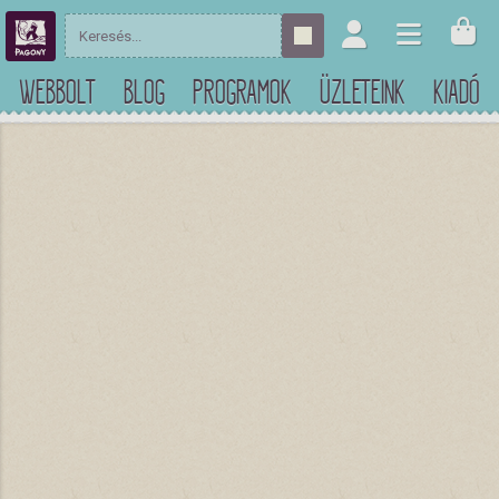
WEBBOLT
BLOG
PROGRAMOK
ÜZLETEINK
KIADÓ