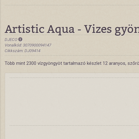
Artistic Aqua - Vizes gyö
DJECO
Vonalkód: 3070900094147
Cikkszám: DJ09414
Több mint 2300 vízgyöngyöt tartalmazó készlet 12 aranyos, szőrös 