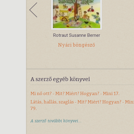
reuder
Rotraut Susanne Berner
szaka? - Mi
Nyári böngésző
si világ
A szerző egyéb könyvei
Mi nő ott? - Mit? Miért? Hogyan? - Mini 17.
Látás, hallás, szaglás - Mit? Miért? Hogyan? - Min
79.
A szerző további könyvei...