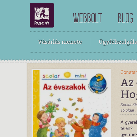
WEBBOLT
BLOG
Vásárlás menete
Ügyfélszolgála
Consta
Az 
Hog
Scolar Ki
16 oldal 
A gyerek
télen
gyermek