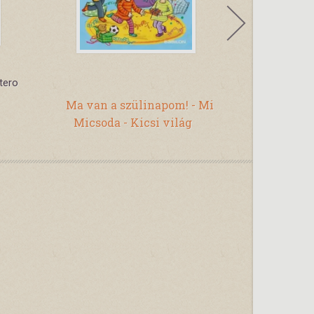
tero
A
Ma van a szülinapom! - Mi
Élet a
Micsoda - Kicsi világ