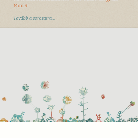
Mini 9.
Tovább a sorozatra...
használati beállítások