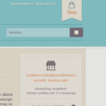
Bejelentkezés
Regisztráció
Üres
Ezekben a boltokban elérhető a
termék - kattints ide!
Elérhetőség: rendelhető
Várható szállítási idő: 3- 5 munkanap
 állatok
burger
i meg az