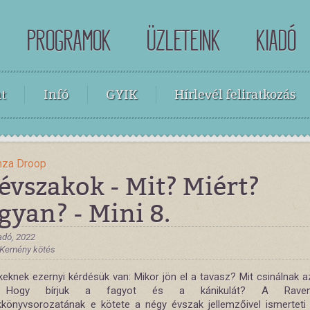
PROGRAMOK
ÜZLETEINK
KIADÓ
t
Infó
GYIK
Hírlevél feliratkozás
nza Droop
évszakok - Mit? Miért?
yan? - Mini 8.
adó, 2022
, Kemény kötés
eknek ezernyi kérdésük van: Mikor jön el a tavasz? Mit csinálnak az
? Hogy bírjuk a fagyot és a kánikulát? A Ravens
könyvsorozatának e kötete a négy évszak jellemzőivel ismertet