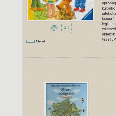
apróság
különbö
játékok
lépésrõ
legkise
2-4
válaszok
ablakok
teszik. 
Méret