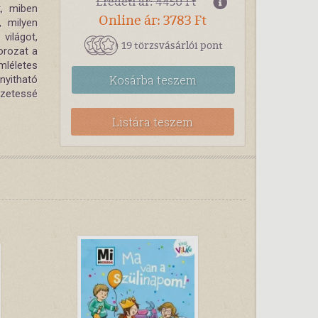
Eredeti ár: 4450 Ft
t, miben
Online ár: 3783 Ft
, milyen
világot,
19 törzsvásárlói pont
orozat a
mléletes
Kosárba
teszem
inyitható
ezetessé
Listára teszem