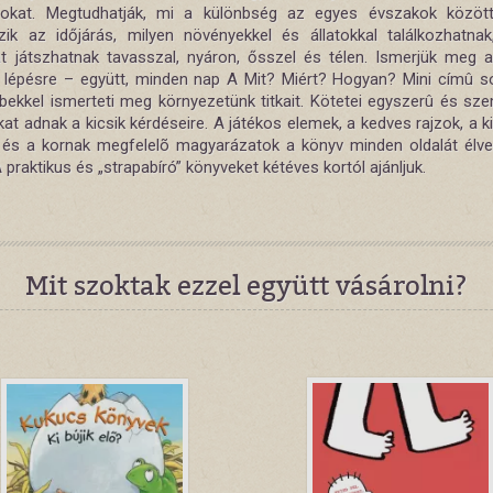
okat. Megtudhatják, mi a különbség az egyes évszakok közöt
zik az időjárás, milyen növényekkel és állatokkal találkozhatnak
at játszhatnak tavasszal, nyáron, ősszel és télen. Ismerjük meg a 
l lépésre – együtt, minden nap A Mit? Miért? Hogyan? Mini címû s
bbekkel ismerteti meg környezetünk titkait. Kötetei egyszerû és sze
at adnak a kicsik kérdéseire. A játékos elemek, a kedves rajzok, a k
 és a kornak megfelelõ magyarázatok a könyv minden oldalát élv
A praktikus és „strapabíró” könyveket kétéves kortól ajánljuk.
Mit szoktak ezzel együtt vásárolni?