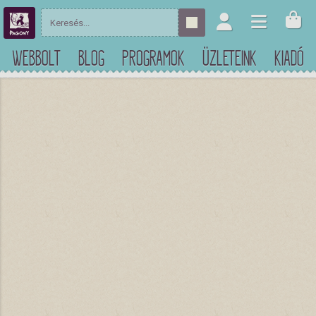
WEBBOLT
BLOG
PROGRAMOK
ÜZLETEINK
KIADÓ