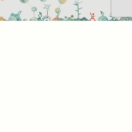
Sütihasználati beállítások
Mik azok a sütik?
Amikor ellátogat egy weboldalra, az információkat
tárolhat vagy gyűjthet be a böngészőjéről, amit az
esetek többségében sütik segítségével végez. Az
információk vonatkozhatnak Önre mint
felhasználóra, a preferenciáira, az Ön által használt
eszközre vagy az oldal elvárt működésének
biztosítására. Az információ általában nem alkalmas