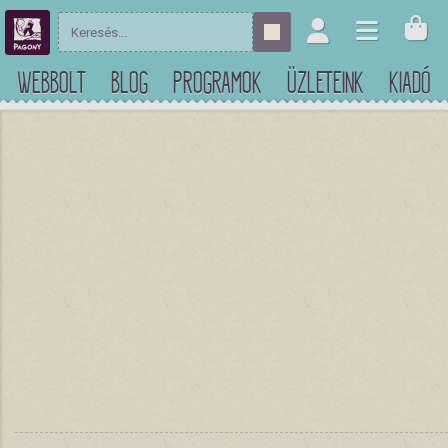
WEBBOLT
BLOG
PROGRAMOK
ÜZLETEINK
KIADÓ