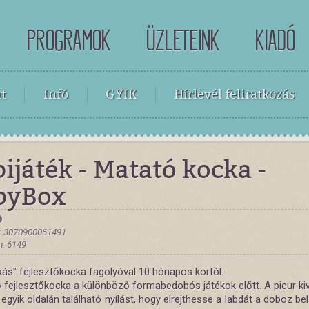
PROGRAMOK
ÜZLETEINK
KIADÓ
t
Infó
GYIK
Hírlevél feliratkozás
ijáték - Matató kocka -
byBox
: 3070900061491
: 6149
kás" fejlesztőkocka fagolyóval 10 hónapos kortól.
 fejlesztőkocka a különböző formabedobós játékok előtt. A picur kiv
egyik oldalán található nyílást, hogy elrejthesse a labdát a doboz be