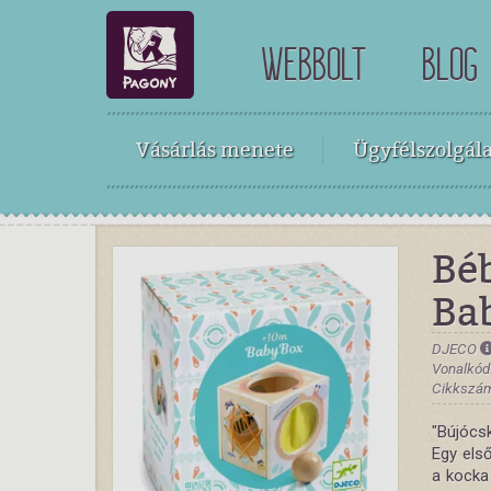
WEBBOLT
BLOG
Vásárlás menete
Ügyfélszolgála
Béb
Ba
DJECO
Vonalkód
Cikkszám
"Bújócs
Egy első
a kocka 