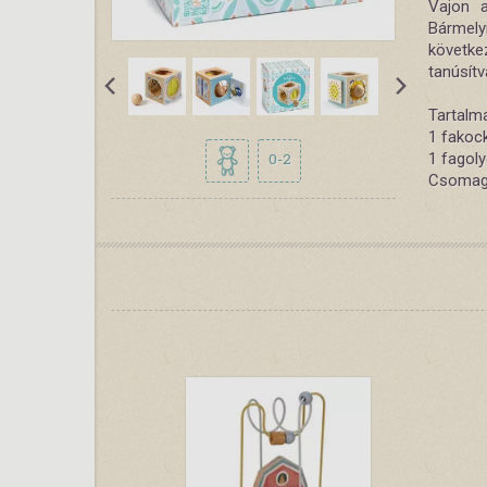
Vajon a
Bármely
követk
tanúsítv
Tartalm
1 fakoc
0-2
1 fagol
Csomago