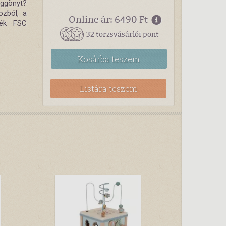
üggönyt?
ozból, a
Online ár: 6490 Ft
mék FSC
32 törzsvásárlói pont
Kosárba
teszem
Listára teszem