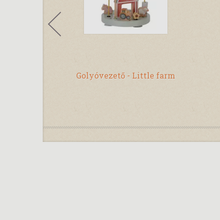
óka - Forest
Golyóvezető - Little farm
s