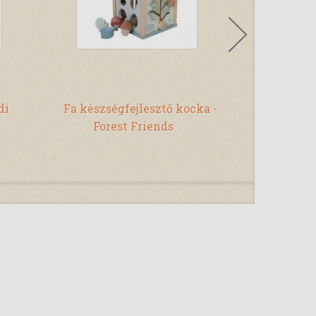
di
Fa készségfejlesztő kocka -
Puha labda
Forest Friends