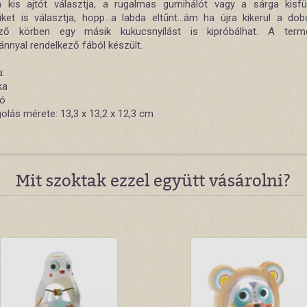
 kis ajtót választja, a rugalmas gumihálót vagy a sárga kisf
iket is választja, hopp...a labda eltűnt...ám ha újra kikerül a dob
ező körben egy másik kukucsnyílást is kipróbálhat. A ter
ánnyal rendelkező fából készült.
a:
ka
yó
lás mérete: 13,3 x 13,2 x 12,3 cm
Mit szoktak ezzel együtt vásárolni?