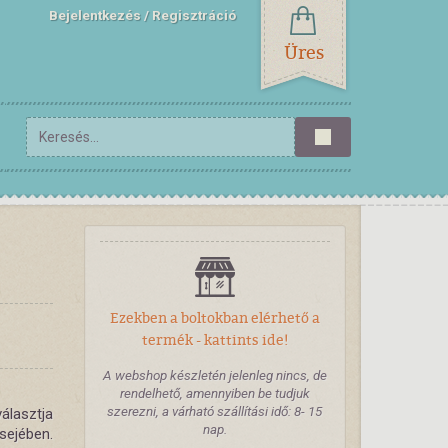
Bejelentkezés
Regisztráció
Üres
Ezekben a boltokban elérhető a
termék - kattints ide!
A webshop készletén jelenleg nincs, de
rendelhető, amennyiben be tudjuk
szerezni, a várható szállítási idő: 8- 15
álasztja
nap.
lsejében.