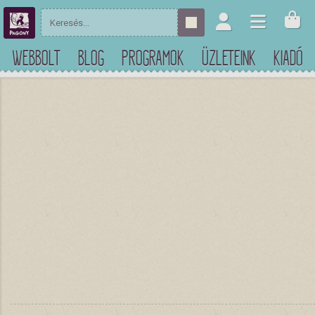
WEBBOLT
BLOG
PROGRAMOK
ÜZLETEINK
KIADÓ