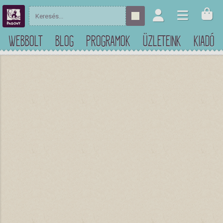
WEBBOLT
BLOG
PROGRAMOK
ÜZLETEINK
KIADÓ