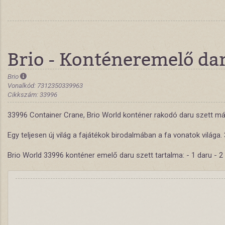
Brio - Konténeremelő da
Brio
Vonalkód: 7312350339963
Cikkszám: 33996
33996 Container Crane, Brio World konténer rakodó daru szett m
Egy teljesen új világ a fajátékok birodalmában a fa vonatok világa
Brio World 33996 konténer emelő daru szett tartalma: - 1 daru - 2