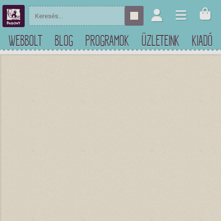
WEBBOLT
BLOG
PROGRAMOK
ÜZLETEINK
KIADÓ