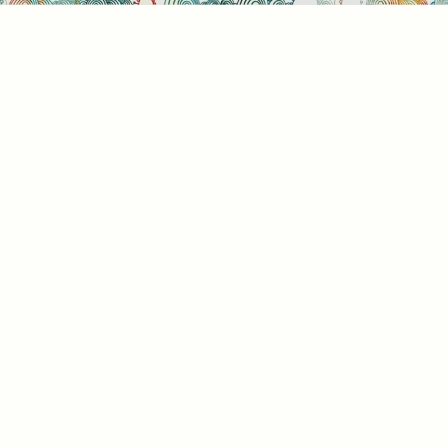
Sütihasználati beállítások
Mik azok a sütik?
Amikor ellátogat egy weboldalra, az információkat
tárolhat vagy gyűjthet be a böngészőjéről, amit az
esetek többségében sütik segítségével végez. Az
információk vonatkozhatnak Önre mint
felhasználóra, a preferenciáira, az Ön által használt
eszközre vagy az oldal elvárt működésének
biztosítására. Az információ általában nem alkalmas
az Ön közvetlen azonosítására, de képes Önnek
személyre szabottabb internetélményt nyújtani. Ön
dönti el, hogy engedélyezi-e meghatározott típusú