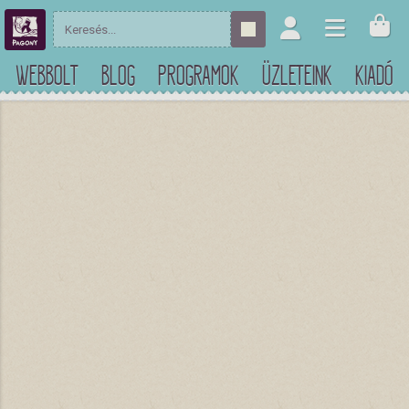
WEBBOLT
BLOG
PROGRAMOK
ÜZLETEINK
KIADÓ