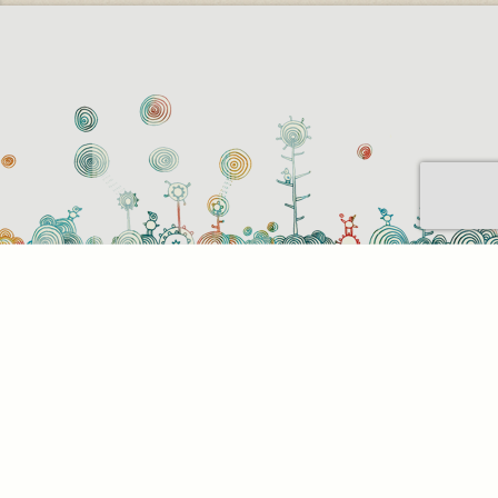
Sütihasználati beállítások
Mik azok a sütik?