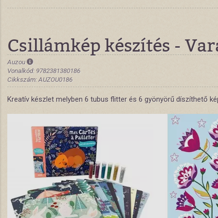
Csillámkép készítés - Var
Auzou
Vonalkód: 9782381380186
Cikkszám: AUZOU0186
Kreatív készlet melyben 6 tubus flitter és 6 gyönyörű díszíthető k