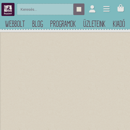
WEBBOLT
BLOG
PROGRAMOK
ÜZLETEINK
KIADÓ