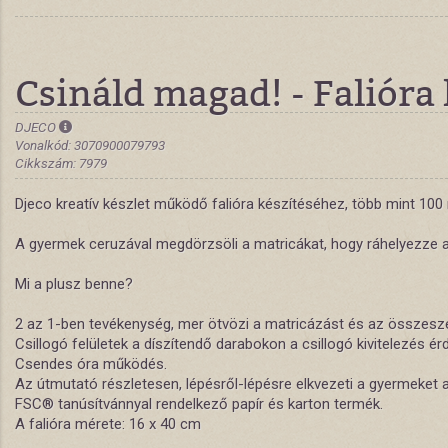
Csináld magad! - Falióra
DJECO
Vonalkód: 3070900079793
Cikkszám: 7979
Djeco kreatív készlet működő falióra készítéséhez, több mint 100 
A gyermek ceruzával megdörzsöli a matricákat, hogy ráhelyezze az
Mi a plusz benne?
2 az 1-ben tevékenység, mer ötvözi a matricázást és az összesze
Csillogó felületek a díszítendő darabokon a csillogó kivitelezés é
Csendes óra működés.
Az útmutató részletesen, lépésről-lépésre elkvezeti a gyermeket 
FSC® tanúsítvánnyal rendelkező papír és karton termék.
A falióra mérete: 16 x 40 cm