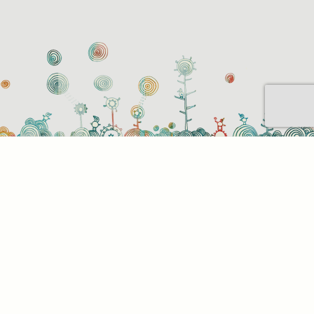
Sütihasználati beállítások
Mik azok a sütik?
Amikor ellátogat egy weboldalra, az információkat