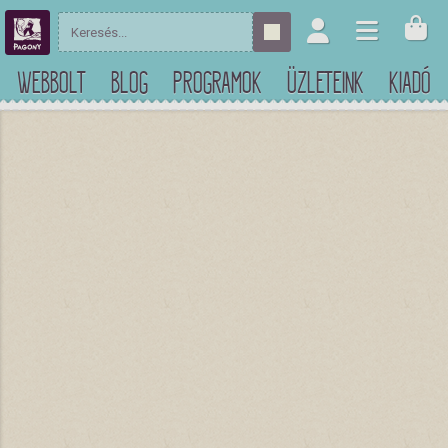
WEBBOLT
BLOG
PROGRAMOK
ÜZLETEINK
KIADÓ