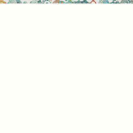
Sütihasználati beállítások
Mik azok a sütik?
Amikor ellátogat egy weboldalra, az információkat
tárolhat vagy gyűjthet be a böngészőjéről, amit az
esetek többségében sütik segítségével végez. Az
információk vonatkozhatnak Önre mint
felhasználóra, a preferenciáira, az Ön által használt
eszközre vagy az oldal elvárt működésének
biztosítására. Az információ általában nem alkalmas
az Ön közvetlen azonosítására, de képes Önnek
személyre szabottabb internetélményt nyújtani. Ön
dönti el, hogy engedélyezi-e meghatározott típusú