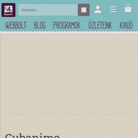
WEBBOLT
BLOG
PROGRAMOK
ÜZLETEINK
KIADÓ
Cubanimo