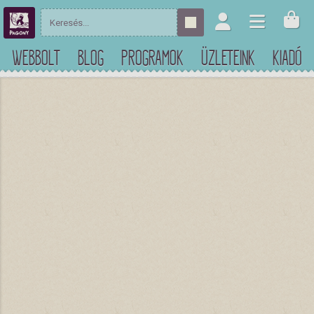
WEBBOLT
BLOG
PROGRAMOK
ÜZLETEINK
KIADÓ