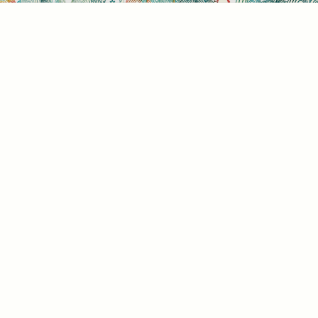
Sütihasználati beállítások
Mik azok a sütik?
Amikor ellátogat egy weboldalra, az információkat
tárolhat vagy gyűjthet be a böngészőjéről, amit az
esetek többségében sütik segítségével végez. Az
információk vonatkozhatnak Önre mint
felhasználóra, a preferenciáira, az Ön által használt
eszközre vagy az oldal elvárt működésének
biztosítására. Az információ általában nem alkalmas
az Ön közvetlen azonosítására, de képes Önnek
személyre szabottabb internetélményt nyújtani. Ön