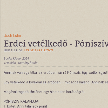
Usch Luhn
Erdei vetélkedő - Póniszív
Illusztrátor:
Franziska Harvey
Scolar Kiadó, 2024
128 oldal , Kemény kötés
Anninak van egy titka: az erdőben vár rá Póniszív. Egy vadló. Együ
Egy vetélkedő a lovakkal az erdőben – micsoda kaland! Anninak és a
Magával ragadó történet egy hihetetlen barátságról
PÓNISZÍV KALANDJAI
1. kötet: Anni talál egy pónit