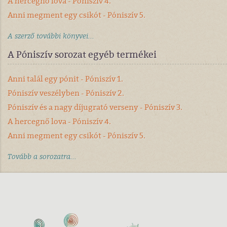
A hercegnő lova - Póniszív 4.
Anni megment egy csikót - Póniszív 5.
A szerző további könyvei...
A Póniszív sorozat egyéb termékei
Anni talál egy pónit - Póniszív 1.
Póniszív veszélyben - Póniszív 2.
Póniszív és a nagy díjugrató verseny - Póniszív 3.
A hercegnő lova - Póniszív 4.
Anni megment egy csikót - Póniszív 5.
Tovább a sorozatra...