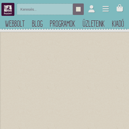
WEBBOLT
BLOG
PROGRAMOK
ÜZLETEINK
KIADÓ