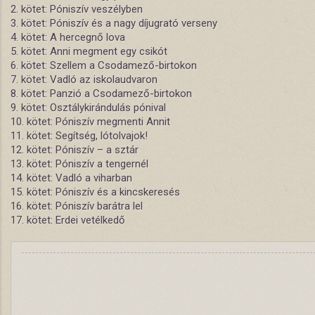
2. kötet: Póniszív veszélyben
3. kötet: Póniszív és a nagy díjugrató verseny
4. kötet: A hercegnő lova
5. kötet: Anni megment egy csikót
6. kötet: Szellem a Csodamező-birtokon
7. kötet: Vadló az iskolaudvaron
8. kötet: Panzió a Csodamező-birtokon
9. kötet: Osztálykirándulás pónival
10. kötet: Póniszív megmenti Annit
11. kötet: Segítség, lótolvajok!
12. kötet: Póniszív – a sztár
13. kötet: Póniszív a tengernél
14. kötet: Vadló a viharban
15. kötet: Póniszív és a kincskeresés
16. kötet: Póniszív barátra lel
17. kötet: Erdei vetélkedő