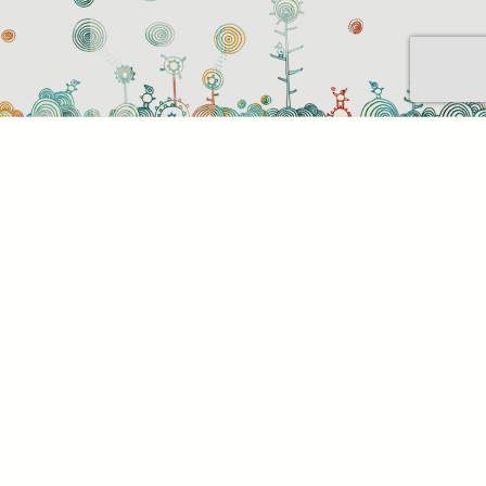
Sütihasználati beállítások
Mik azok a sütik?
Amikor ellátogat egy weboldalra, az információkat
tárolhat vagy gyűjthet be a böngészőjéről, amit az
esetek többségében sütik segítségével végez. Az